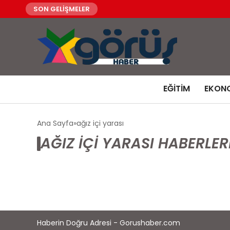
SON GELİŞMELER
EĞITIM
EKON
Ana Sayfa
ağız içi yarası
AĞIZ IÇI YARASI HABERLER
Haberin Doğru Adresi - Gorushaber.com