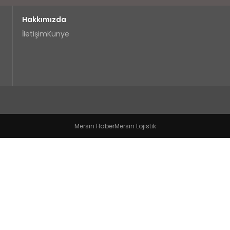
Hakkımızda
İletişim
Künye
Mersin Haber
Mersin Lojistik