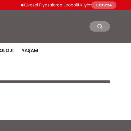
Küresel Piyasalarda Jeopolitik İyimserlik Varlık Fiyatlarını
18:39:24
OLOJI
YAŞAM