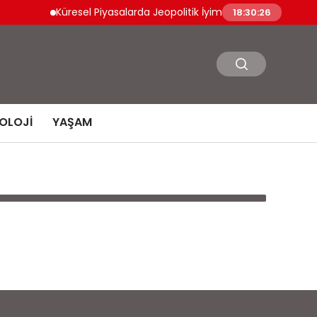
Küresel Piyasalarda Jeopolitik İyimserlik Varlık Fiyatlarını
18:30:26
OLOJI
YAŞAM