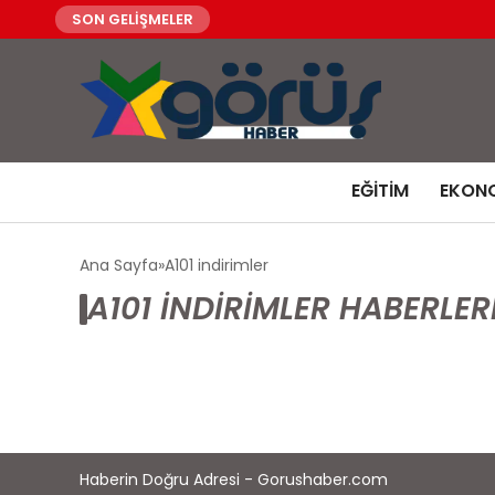
SON GELİŞMELER
EĞITIM
EKON
Ana Sayfa
A101 indirimler
A101 INDIRIMLER HABERLER
Haberin Doğru Adresi - Gorushaber.com