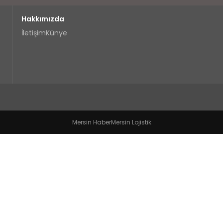
Hakkımızda
İletişim
Künye
Mersin Haber
Mersin Lojistik