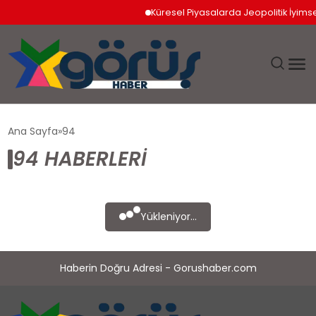
Küresel Piyasalarda Jeopolitik İyimserli
EĞITIM
Ana Sayfa
94
94 HABERLERI
EKONOMI
GÜNDEM
Yükleniyor...
MAGAZIN
Haberin Doğru Adresi - Gorushaber.com
SAĞLIK
SPOR