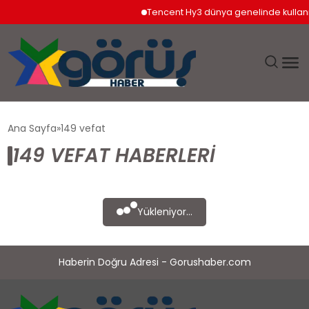
Tencent Hy3 dünya genelinde kullan
EĞITIM
Ana Sayfa
149 vefat
149 VEFAT HABERLERI
EKONOMI
GÜNDEM
Yükleniyor...
MAGAZIN
Haberin Doğru Adresi - Gorushaber.com
SAĞLIK
SPOR