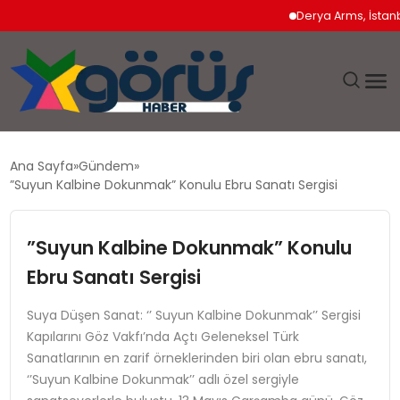
Derya Arms, İstanbul P
EĞITIM
Ana Sayfa
Gündem
”Suyun Kalbine Dokunmak” Konulu Ebru Sanatı Sergisi
EKONOMI
”Suyun Kalbine Dokunmak” Konulu
GÜNDEM
Ebru Sanatı Sergisi
MAGAZIN
Suya Düşen Sanat: ‘’ Suyun Kalbine Dokunmak’’ Sergisi
Kapılarını Göz Vakfı’nda Açtı Geleneksel Türk
SAĞLIK
Sanatlarının en zarif örneklerinden biri olan ebru sanatı,
‘’Suyun Kalbine Dokunmak’’ adlı özel sergiyle
SPOR