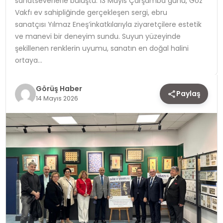
sanatseverlerle buluştu. 13 Mayıs Çarşamba günü, Göz
Vakfı ev sahipliğinde gerçekleşen sergi, ebru
TEKNOLOJI
sanatçısı Yılmaz Eneş’inkatkılarıyla ziyaretçilere estetik
ve manevi bir deneyim sundu. Suyun yüzeyinde
YAŞAM
şekillenen renklerin uyumu, sanatın en doğal halini
ortaya…
Görüş Haber
Paylaş
14 Mayıs 2026