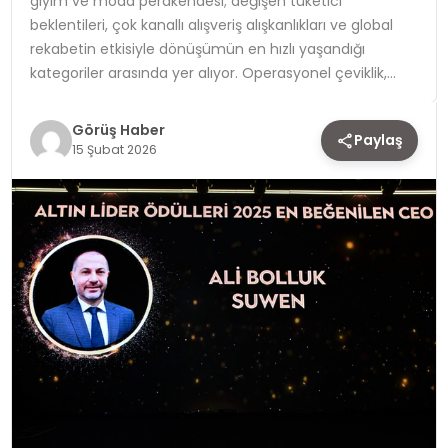
giyim ve moda perakendesi; değişen tüketici
beklentileri, çok kanallı alışveriş alışkanlıkları ve global
TEKNOLOJI
rekabetin etkisiyle dönüşümün en hızlı yaşandığı
kategoriler arasında yer alıyor. Operasyonel çeviklik,…
YAŞAM
Görüş Haber
Paylaş
15 Şubat 2026