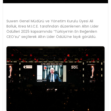
Suwen Genel Müdürü ve Yönetim Kurulu Üyesi Ali
Bolluk,
Krea
M.I.C.E.
tarafından düzenlenen Altın Lider
Ödülleri 2025 kapsamında “Türkiye’nin En Beğenilen
CEO’su” seçilerek Altın Lider Ödülü’ne layık görüldü.