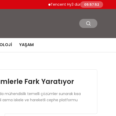
Tencent Hy3 dünya genelinde kullanıma s
05:57:53
OLOJI
YAŞAM
mlerle Fark Yaratıyor
nda mühendislik temelli çözümler sunarak kısa
ikli asma iskele ve hareketli cephe platformu