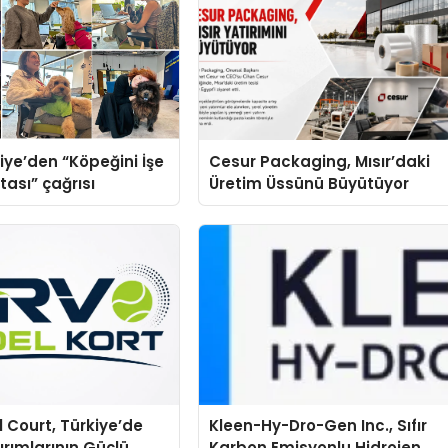
iye’den “Köpeğini İşe
Cesur Packaging, Mısır’daki
tası” çağrısı
Üretim Üssünü Büyütüyor
 Court, Türkiye’de
Kleen-Hy-Dro-Gen Inc., Sıfır
ırımlarının Güçlü
Karbon Emisyonlu Hidrojen