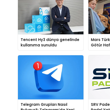
Tencent Hy3 dünya genelinde
Mars Türk
kullanıma sunuldu
Götür Haf
Telegram Grupları Nasıl
SRV Padel
Bulunur?: Telegram’da Yeni
Padel Yat