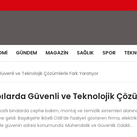
OMI
GÜNDEM
MAGAZIN
SAĞLIK
SPOR
TEKN
üvenli ve Teknolojik Çözümlerle Fark Yaratıyor
larda Güvenli ve Teknolojik Çözü
katlı binalarda cephe bakım, montaj ve temizlik sistemleri alanı
 geldi. Başakşehir İkitelli OSB’de faaliyet gösteren firma, elektr
iyle güvenin adresi konumunda. Mühendislik ve Güvenlik Odaklı…