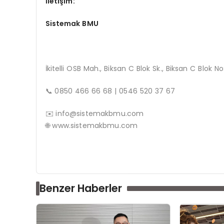
İletişim:
Sistemak BMU
İkitelli OSB Mah., Biksan C Blok Sk., Biksan C Blok N
📞 0850 466 66 68 | 0546 520 37 67
✉️
info@sistemakbmu.com
🌐 www.sistemakbmu.com
Benzer Haberler