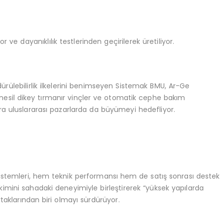
 ve dayanıklılık testlerinden geçirilerek üretiliyor.
rülebilirlik ilkelerini benimseyen Sistemak BMU, Ar-Ge
nesil dikey tırmanır vinçler ve otomatik cephe bakım
sıra uluslararası pazarlarda da büyümeyi hedefliyor.
istemleri, hem teknik performansı hem de satış sonrası destek
irikimini sahadaki deneyimiyle birleştirerek “yüksek yapılarda
rtaklarından biri olmayı sürdürüyor.