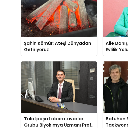
Şahin Kömür: Ateşi Dünyadan
Aile Danı
Getiriyoruz
Evlilik Yo
Farkındalı
Gücünü A
Talatpaşa Laboratuvarlar
Batuhan 
Grubu Biyokimya Uzmanı Prof.
Taekwond