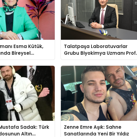
şmanı Esma Kütük,
Talatpaşa Laboratuvarlar
lunda Bireysel
Grubu Biyokimya Uzmanı Prof
ğın ve Sınırların
Dr. Ahmet Var:
nlatıyor
Mustafa Sadak: Türk
Zenne Emre Aşık: Sahne
osunun Altın
Sanatlarında Yeni Bir Yıldız