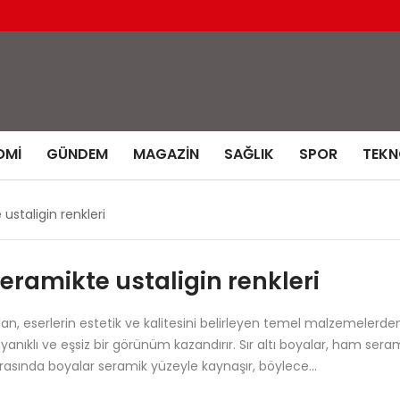
OMI
GÜNDEM
MAGAZIN
SAĞLIK
SPOR
TEKN
 ustaligin renkleri
 seramikte ustaligin renkleri
ılan, eserlerin estetik ve kalitesini belirleyen temel malzemelerde
nıklı ve eşsiz bir görünüm kazandırır. Sır altı boyalar, ham seram
sırasında boyalar seramik yüzeyle kaynaşır, böylece…