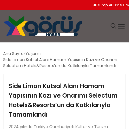
Trump ABD’de Doğumla V
EĞITIM
Ana Sayfa
Yaşam
Side Liman Kutsal Alanı Hamam Yapısının Kazı ve Onarımı
EKONOMI
Selectum Hotels&Resorts’un da Katkılarıyla Tamamlandı
GÜNDEM
Side Liman Kutsal Alanı Hamam
Yapısının Kazı ve Onarımı Selectum
MAGAZIN
Hotels&Resorts’un da Katkılarıyla
SAĞLIK
Tamamlandı
SPOR
2024 yılında Türkiye Cumhuriyeti Kültür ve Turizm