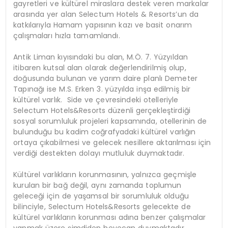
gayretleri ve kültürel miraslara destek veren markalar
arasında yer alan Selectum Hotels & Resorts’un da
katkılarıyla Hamam yapısının kazı ve basit onarım
çalışmaları hızla tamamlandı.
Antik Liman kıyısındaki bu alan, M.Ö. 7. Yüzyıldan
itibaren kutsal alan olarak değerlendirilmiş olup,
doğusunda bulunan ve yarım daire planlı Demeter
Tapınağı ise M.S. Erken 3. yüzyılda inşa edilmiş bir
kültürel varlık. Side ve çevresindeki otelleriyle
Selectum Hotels&Resorts düzenli gerçekleştirdiği
sosyal sorumluluk projeleri kapsamında, otellerinin de
bulunduğu bu kadim coğrafyadaki kültürel varlığın
ortaya çıkabilmesi ve gelecek nesillere aktarılması için
verdiği destekten dolayı mutluluk duymaktadır.
Kültürel varlıkların korunmasının, yalnızca geçmişle
kurulan bir bağ değil, aynı zamanda toplumun
geleceği için de yaşamsal bir sorumluluk olduğu
bilinciyle, Selectum Hotels&Resorts gelecekte de
kültürel varlıkların korunması adına benzer çalışmalar
yapmak üzere şimdiden heyecan duymaktadır.