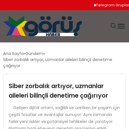
Telegram Grupları Nas
EĞITIM
Ana Sayfa
Gündem
Siber zorbalık artıyor, uzmanlar aileleri bilinçli denetime
EKONOMI
çağırıyor
GÜNDEM
Siber zorbalık artıyor, uzmanlar
aileleri bilinçli denetime çağırıyor
MAGAZIN
Gelişen dijital ortam, sağlıklı ve üretken bir yaşam için
SAĞLIK
çeşitli fırsatlar ve avantajlar sunuyor. Aynı zamanda
farklı yeni riskler ve potansiyel tehlikeler de yaratıyor.
SPOR
Platform bazlı ebeveyn denetim araçlarının etkin