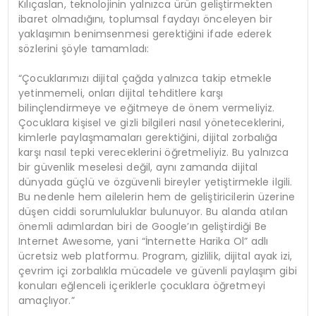
Kılıçaslan, teknolojinin yalnızca ürün geliştirmekten
ibaret olmadığını, toplumsal faydayı önceleyen bir
yaklaşımın benimsenmesi gerektiğini ifade ederek
sözlerini şöyle tamamladı:
“Çocuklarımızı dijital çağda yalnızca takip etmekle
yetinmemeli, onları dijital tehditlere karşı
bilinçlendirmeye ve eğitmeye de önem vermeliyiz.
Çocuklara kişisel ve gizli bilgileri nasıl yöneteceklerini,
kimlerle paylaşmamaları gerektiğini, dijital zorbalığa
karşı nasıl tepki vereceklerini öğretmeliyiz. Bu yalnızca
bir güvenlik meselesi değil, aynı zamanda dijital
dünyada güçlü ve özgüvenli bireyler yetiştirmekle ilgili.
Bu nedenle hem ailelerin hem de geliştiricilerin üzerine
düşen ciddi sorumluluklar bulunuyor. Bu alanda atılan
önemli adımlardan biri de Google’ın geliştirdiği Be
Internet Awesome, yani “İnternette Harika Ol” adlı
ücretsiz web platformu. Program, gizlilik, dijital ayak izi,
çevrim içi zorbalıkla mücadele ve güvenli paylaşım gibi
konuları eğlenceli içeriklerle çocuklara öğretmeyi
amaçlıyor.”