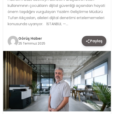
kullanımının çocukların dijital güvenliği açısından hayati
TEKNOLOJI
önem taşıdığını vurgulayan Yazılım Geliştirme Müdürü
Tufan Kılıçaslan, aileleri dijital denetimi ertelememeleri
YAŞAM
konusunda uyarıyor. İSTANBUL —…
Görüş Haber
Paylaş
25 Temmuz 2025