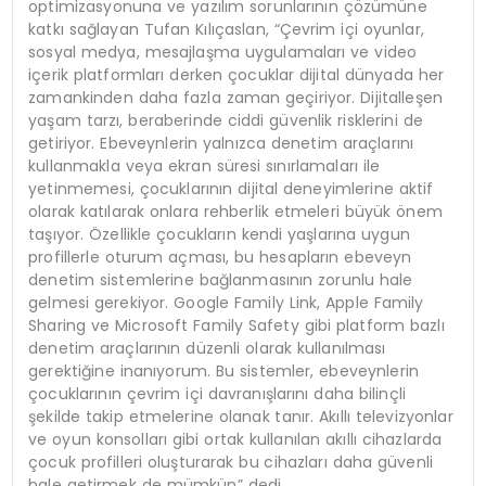
optimizasyonuna ve yazılım sorunlarının çözümüne
katkı sağlayan Tufan Kılıçaslan, “Çevrim içi oyunlar,
sosyal medya, mesajlaşma uygulamaları ve video
içerik platformları derken çocuklar dijital dünyada her
zamankinden daha fazla zaman geçiriyor. Dijitalleşen
yaşam tarzı, beraberinde ciddi güvenlik risklerini de
getiriyor. Ebeveynlerin yalnızca denetim araçlarını
kullanmakla veya ekran süresi sınırlamaları ile
yetinmemesi, çocuklarının dijital deneyimlerine aktif
olarak katılarak onlara rehberlik etmeleri büyük önem
taşıyor. Özellikle çocukların kendi yaşlarına uygun
profillerle oturum açması, bu hesapların ebeveyn
denetim sistemlerine bağlanmasının zorunlu hale
gelmesi gerekiyor. Google Family Link, Apple Family
Sharing ve Microsoft Family Safety gibi platform bazlı
denetim araçlarının düzenli olarak kullanılması
gerektiğine inanıyorum. Bu sistemler, ebeveynlerin
çocuklarının çevrim içi davranışlarını daha bilinçli
şekilde takip etmelerine olanak tanır. Akıllı televizyonlar
ve oyun konsolları gibi ortak kullanılan akıllı cihazlarda
çocuk profilleri oluşturarak bu cihazları daha güvenli
hale getirmek de mümkün” dedi.