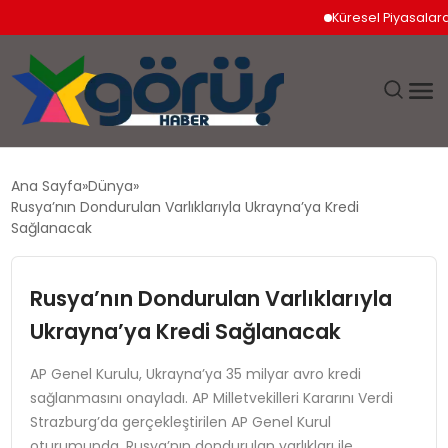
Küresel Piyasalarda Jeop
EĞITIM
Ana Sayfa
Dünya
Rusya’nın Dondurulan Varlıklarıyla Ukrayna’ya Kredi
EKONOMI
Sağlanacak
GÜNDEM
Rusya’nın Dondurulan Varlıklarıyla
Ukrayna’ya Kredi Sağlanacak
MAGAZIN
AP Genel Kurulu, Ukrayna’ya 35 milyar avro kredi
SAĞLIK
sağlanmasını onayladı. AP Milletvekilleri Kararını Verdi
Strazburg’da gerçekleştirilen AP Genel Kurul
SPOR
oturumunda, Rusya’nın dondurulan varlıkları ile