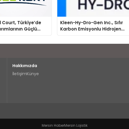
 Court, Türkiye’de
Kleen-Hy-Dro-Gen Inc., Sıfır
ırımlarının Güçlü
Karbon Emisyonlu Hidrojen
Olmayı Sürdürüyor
Isıtma Teknolojisinde ISO ve
TSSA Düzenleyici Onaylarını
Aldı
Hakkımızda
İletişim
Künye
Mersin Haber
Mersin Lojistik