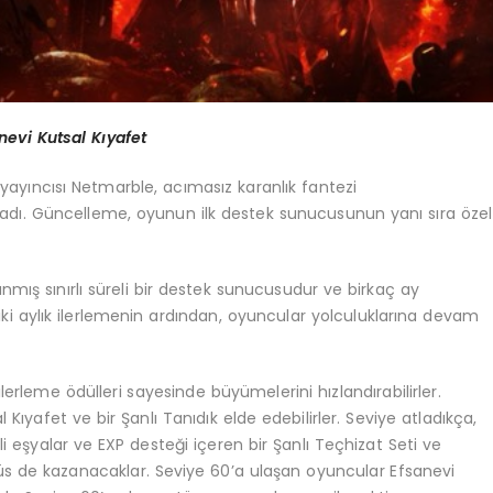
nevi Kutsal Kıyafet
e yayıncısı Netmarble, acımasız karanlık fantezi
adı. Güncelleme, oyunun ilk destek sunucusunun yanı sıra özel
rlanmış sınırlı süreli bir destek sunucusudur ve birkaç ay
 iki aylık ilerlemenin ardından, oyuncular yolculuklarına devam
erleme ödülleri sayesinde büyümelerini hızlandırabilirler.
 Kıyafet ve bir Şanlı Tanıdık elde edebilirler. Seviye atladıkça,
i eşyalar ve EXP desteği içeren bir Şanlı Teçhizat Seti ve
üs de kazanacaklar. Seviye 60’a ulaşan oyuncular Efsanevi