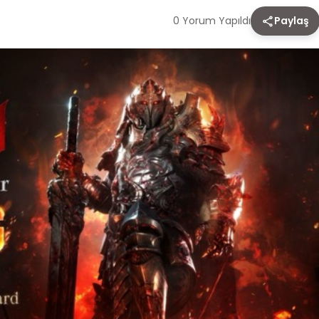
0 Yorum Yapıldı
Paylaş