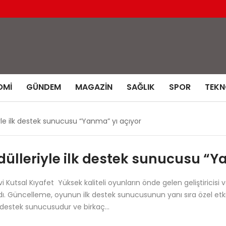
OMI
GÜNDEM
MAGAZIN
SAĞLIK
SPOR
TEKN
e ilk destek sunucusu “Yanma” yı açıyor
lleriyle ilk destek sunucusu “Y
utsal Kıyafet Yüksek kaliteli oyunların önde gelen geliştiricisi v
Güncelleme, oyunun ilk destek sunucusunun yanı sıra özel etkinli
bir destek sunucusudur ve birkaç…