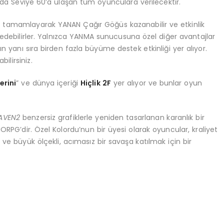
da Seviye 60’a ulaşan tüm oyunculara verilecektir.
i tamamlayarak YANAN Çağır Göğüs kazanabilir ve etkinlik
debilirler. Yalnızca YANMA sunucusuna özel diğer avantajlar
ın yanı sıra birden fazla büyüme destek etkinliği yer alıyor.
bilirsiniz.
erini
” ve dünya içeriği
Hiçlik 2F
yer alıyor ve bunlar oyun
AVEN2
benzersiz grafiklerle yeniden tasarlanan karanlık bir
MORPG’dir. Özel Kolordu’nun bir üyesi olarak oyuncular, kraliyet
k ve büyük ölçekli, acımasız bir savaşa katılmak için bir