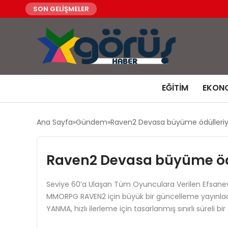
SON GELİŞMELER
EĞITIM
EKON
Ana Sayfa
Gündem
Raven2 Devasa büyüme ödülleriyl
Raven2 Devasa büyüme ödü
Seviye 60’a Ulaşan Tüm Oyunculara Verilen Efsanevi K
MMORPG RAVEN2 için büyük bir güncelleme yayınladı. 
YANMA, hızlı ilerleme için tasarlanmış sınırlı süreli 