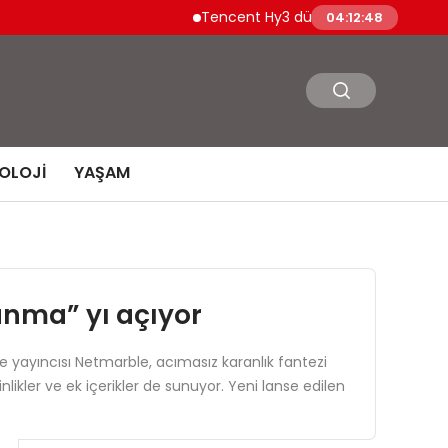
Tencent Hy3 dünya genelinde kullanıma 
04:12:49
OLOJI
YAŞAM
anma” yı açıyor
e yayıncısı Netmarble, acımasız karanlık fantezi
kler ve ek içerikler de sunuyor. Yeni lanse edilen