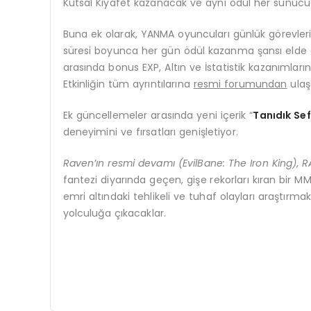
Kutsal Kıyafet kazanacak ve aynı ödül her sunucu
Buna ek olarak, YANMA oyuncuları günlük görevler
süresi boyunca her gün ödül kazanma şansı elde e
arasında bonus EXP, Altın ve İstatistik kazanımların
Etkinliğin tüm ayrıntılarına
resmi forumundan
ulaşa
Ek güncellemeler arasında yeni içerik “
Tanıdık Sef
deneyimini ve fırsatları genişletiyor.
Raven’ın resmi devamı (EvilBane: The Iron King)
,
R
fantezi diyarında geçen, gişe rekorları kıran bir M
emri altındaki tehlikeli ve tuhaf olayları araştırma
yolculuğa çıkacaklar.