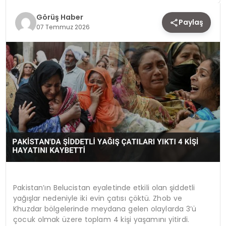
Görüş Haber
TEKNOLOJI
Paylaş
07 Temmuz 2026
YAŞAM
Pakistan’ın Belucistan eyaletinde etkili olan şiddetli
yağışlar nedeniyle iki evin çatısı çöktü. Zhob ve
Khuzdar bölgelerinde meydana gelen olaylarda 3’ü
çocuk olmak üzere toplam 4 kişi yaşamını yitirdi.