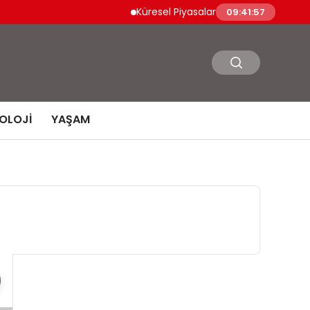
Küresel Piyasalarda Jeopolitik İyimserlik V
09:41:57
OLOJI
YAŞAM