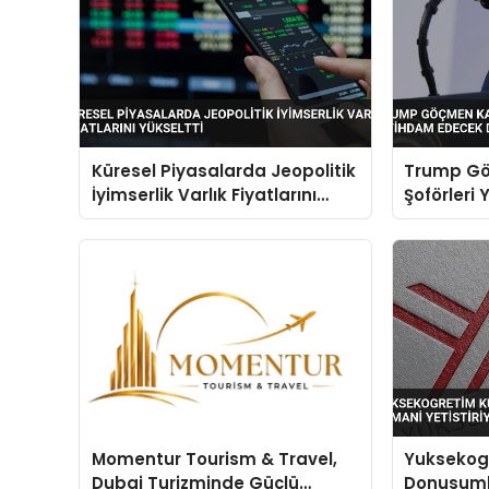
Küresel Piyasalarda Jeopolitik
Trump G
İyimserlik Varlık Fiyatlarını
Şoförleri 
Yükseltti
İstihdam
Duyurdu
Momentur Tourism & Travel,
Yuksekogr
Dubai Turizminde Güçlü
Donusuml