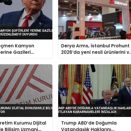
öçmen Kamyon
Derya Arms, İstanbul Prohunt
Yerine Gazileri
2026’da yeni nesil ürünlerini v
 Edecek Düzenlemeyi
global marka vizyonunu
sergiledi
etim Kurumu Dijital
Trump ABD’de Doğumla
e Bilisim Uzmani
Vatandaşlık Haklarını