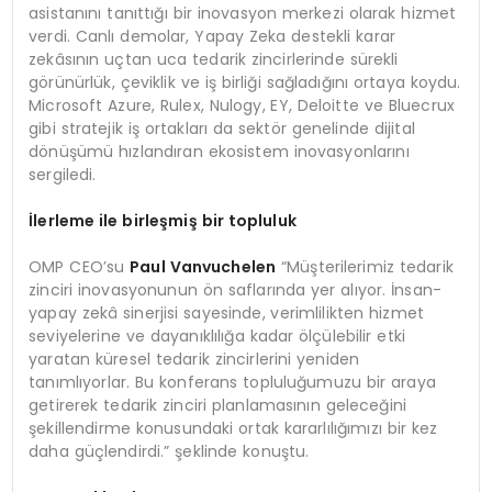
asistanını tanıttığı bir inovasyon merkezi olarak hizmet
verdi. Canlı demolar, Yapay Zeka destekli karar
zekâsının uçtan uca tedarik zincirlerinde sürekli
görünürlük, çeviklik ve iş birliği sağladığını ortaya koydu.
Microsoft Azure, Rulex, Nulogy, EY, Deloitte ve Bluecrux
gibi stratejik iş ortakları da sektör genelinde dijital
dönüşümü hızlandıran ekosistem inovasyonlarını
sergiledi.
İlerleme ile birleşmiş bir topluluk
OMP CEO’su
Paul Vanvuchelen
“Müşterilerimiz tedarik
zinciri inovasyonunun ön saflarında yer alıyor. İnsan-
yapay zekâ sinerjisi sayesinde, verimlilikten hizmet
seviyelerine ve dayanıklılığa kadar ölçülebilir etki
yaratan küresel tedarik zincirlerini yeniden
tanımlıyorlar. Bu konferans topluluğumuzu bir araya
getirerek tedarik zinciri planlamasının geleceğini
şekillendirme konusundaki ortak kararlılığımızı bir kez
daha güçlendirdi.” şeklinde konuştu.