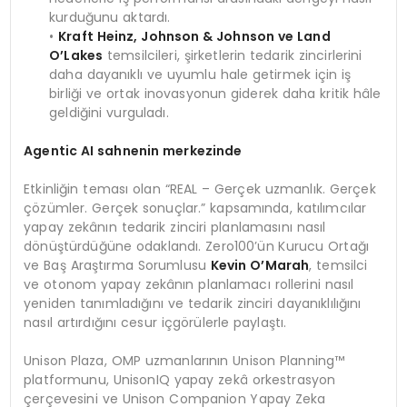
kurduğunu aktardı.
•
Kraft Heinz, Johnson & Johnson ve Land
O
’
Lakes
temsilcileri, şirketlerin tedarik zincirlerini
daha dayanıklı ve uyumlu hale getirmek için iş
birliği ve ortak inovasyonun giderek daha kritik hâle
geldiğini vurguladı.
Agentic AI sahnenin merkezinde
Etkinliğin teması olan “REAL – Gerçek uzmanlık. Gerçek
çözümler. Gerçek sonuçlar.” kapsamında, katılımcılar
yapay zekânın tedarik zinciri planlamasını nasıl
dönüştürdüğüne odaklandı. Zero100’ün Kurucu Ortağı
ve Baş Araştırma Sorumlusu
Kevin O
’
Marah
, temsilci
ve otonom yapay zekânın planlamacı rollerini nasıl
yeniden tanımladığını ve tedarik zinciri dayanıklılığını
nasıl artırdığını cesur içgörülerle paylaştı.
Unison Plaza, OMP uzmanlarının Unison Planning™
platformunu, UnisonIQ yapay zekâ orkestrasyon
çerçevesini ve Unison Companion Yapay Zeka