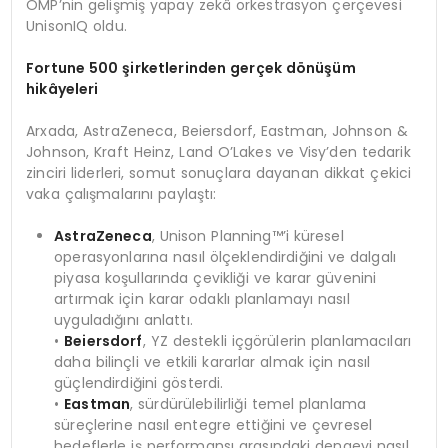
OMP’nin gelişmiş yapay zekâ orkestrasyon çerçevesi
UnisonIQ oldu.
Fortune 500
şirketlerinden gerçek d
ö
nüşüm
hikâyeleri
Arxada, AstraZeneca, Beiersdorf, Eastman, Johnson &
Johnson, Kraft Heinz, Land O’Lakes ve Visy’den tedarik
zinciri liderleri, somut sonuçlara dayanan dikkat çekici
vaka çalışmalarını paylaştı:
AstraZeneca
, Unison Planning™’i küresel
operasyonlarına nasıl ölçeklendirdiğini ve dalgalı
piyasa koşullarında çevikliği ve karar güvenini
artırmak için karar odaklı planlamayı nasıl
uyguladığını anlattı.
•
Beiersdorf
, YZ destekli içgörülerin planlamacıları
daha bilinçli ve etkili kararlar almak için nasıl
güçlendirdiğini gösterdi.
•
Eastman
, sürdürülebilirliği temel planlama
süreçlerine nasıl entegre ettiğini ve çevresel
hedeflerle iş performansı arasındaki dengeyi nasıl