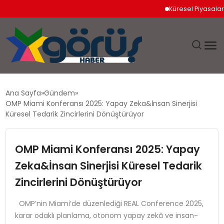
Küresel Piyasalarda Jeop
EĞITIM
Ana Sayfa
Gündem
OMP Miami Konferansı 2025: Yapay Zeka&İnsan Sinerjisi
EKONOMI
Küresel Tedarik Zincirlerini Dönüştürüyor
GÜNDEM
OMP Miami Konferansı 2025: Yapay
Zeka&İnsan Sinerjisi Küresel Tedarik
MAGAZIN
Zincirlerini Dönüştürüyor
SAĞLIK
OMP’nin Miami’de düzenlediği REAL Conference 2025,
karar odaklı planlama, otonom yapay zekâ ve insan-
SPOR