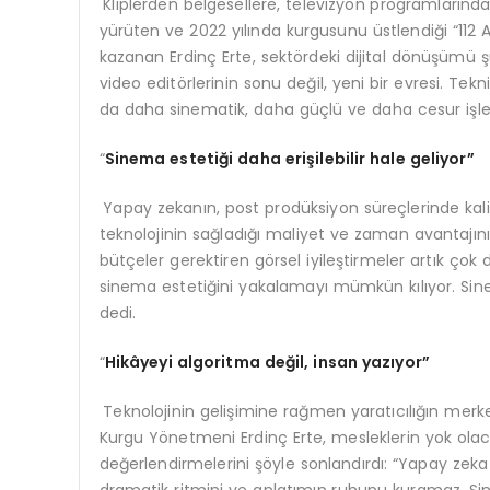
Kliplerden belgesellere, televizyon programlarınd
yürüten ve 2022 yılında kurgusunu üstlendiği “112 Ac
kazanan Erdinç Erte, sektördeki dijital dönüşümü 
video editörlerinin sonu değil, yeni bir evresi. Te
da daha sinematik, daha güçlü ve daha cesur işler
“
Sinema esteti
ği daha erişilebilir hale geliyor”
Yapay zekanın, post prodüksiyon süreçlerinde kalit
teknolojinin sağladığı maliyet ve zaman avantajını
bütçeler gerektiren görsel iyileştirmeler artık çok 
sinema estetiğini yakalamayı mümkün kılıyor. Sinem
dedi.
“
Hikâyeyi algoritma değil, insan yazıyor”
Teknolojinin gelişimine rağmen yaratıcılığın me
Kurgu Yönetmeni Erdinç Erte, mesleklerin yok olac
değerlendirmelerini şöyle sonlandırdı: “Yapay zeka