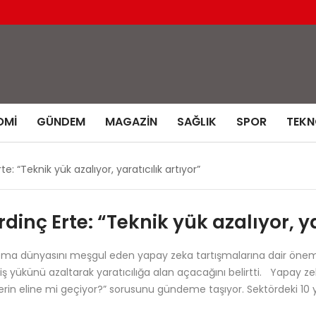
OMI
GÜNDEM
MAGAZIN
SAĞLIK
SPOR
TEKN
: “Teknik yük azalıyor, yaratıcılık artıyor”
nç Erte: “Teknik yük azalıyor, yar
ema dünyasını meşgul eden yapay zeka tartışmalarına dair önem
ş yükünü azaltarak yaratıcılığa alan açacağını belirtti. Yapay zeka
erin eline mi geçiyor?” sorusunu gündeme taşıyor. Sektördeki 10 y