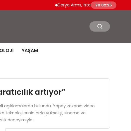
Derya Arms, İstanbul Prohunt 2026’da yeni 
20:02:26
OLOJI
YAŞAM
atıcılık artıyor”
li açıklamalarda bulundu. Yapay zekanın video
 teknolojilerinin hızla yükselişi, sinema ve
ıllık deneyimiyle…