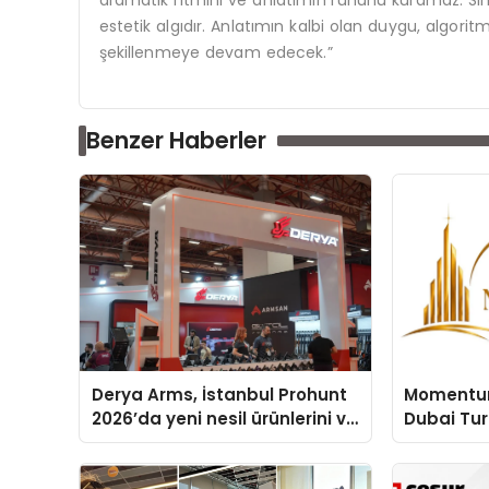
dramatik ritmini ve anlatımın ruhunu kuramaz. Sin
estetik algıdır. Anlatımın kalbi olan duygu, algori
şekillenmeye devam edecek.”
Benzer Haberler
Derya Arms, İstanbul Prohunt
Momentur
2026’da yeni nesil ürünlerini ve
Dubai Tu
global marka vizyonunu
Operasyon
sergiledi
Yaratıyor