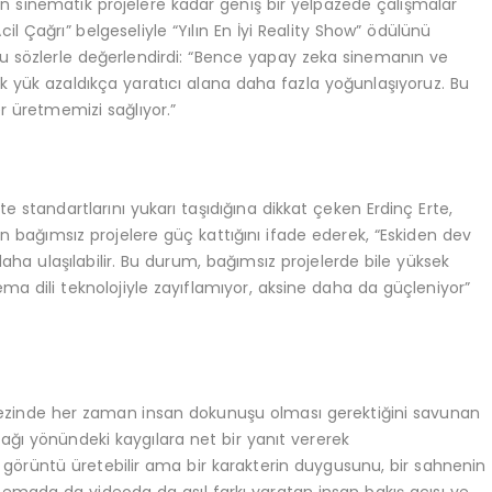
an sinematik projelere kadar geniş bir yelpazede çalışmalar
il Çağrı” belgeseliyle “Yılın En İyi Reality Show” ödülünü
şu sözlerle değerlendirdi: “Bence yapay zeka sinemanın ve
knik yük azaldıkça yaratıcı alana daha fazla yoğunlaşıyoruz. Bu
 üretmemizi sağlıyor.”
e standartlarını yukarı taşıdığına dikkat çeken Erdinç Erte,
n bağımsız projelere güç kattığını ifade ederek, “Eskiden dev
daha ulaşılabilir. Bu durum, bağımsız projelerde bile yüksek
a dili teknolojiyle zayıflamıyor, aksine daha da güçleniyor”
rkezinde her zaman insan dokunuşu olması gerektiğini savunan
ağı yönündeki kaygılara net bir yanıt vererek
 görüntü üretebilir ama bir karakterin duygusunu, bir sahnenin