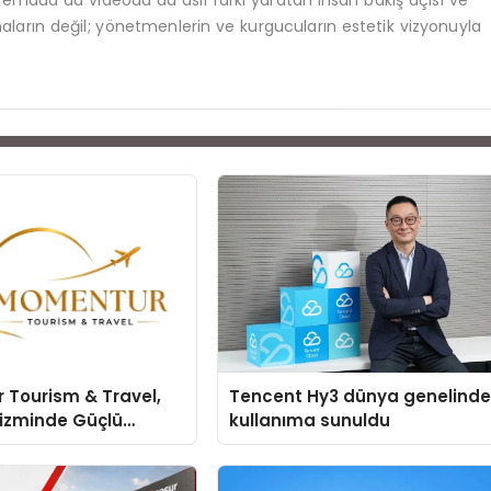
emada da videoda da asıl farkı yaratan insan bakış açısı ve
tmaların değil; yönetmenlerin ve kurgucuların estetik vizyonuyla
 Tourism & Travel,
Tencent Hy3 dünya genelind
rizminde Güçlü
kullanıma sunuldu
 Ağıyla Fark