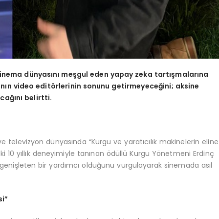
 sinema dünyasını meşgul
eden yapay zeka tartışmalarına
nı
n video edit
ö
rlerinin sonunu getirmeyeceğini; aksine
ağını belirtti.
 ve televizyon dünyasında “Kurgu ve yaratıcılık makinelerin eline
i 10 yıllık deneyimiyle tanınan ödüllü Kurgu Yönetmeni Erdinç
ları genişleten bir yardımcı olduğunu vurgulayarak sinemada asıl
si”