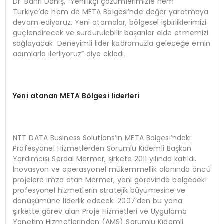
Dr. Bahri Danış, “Yenilikçi çözümlerimizle hem
Türkiye’de hem de META Bölgesi’nde değer yaratmaya
devam ediyoruz. Yeni atamalar, bölgesel işbirliklerimizi
güçlendirecek ve sürdürülebilir başarılar elde etmemizi
sağlayacak. Deneyimli lider kadromuzla geleceğe emin
adımlarla ilerliyoruz” diye ekledi.
Yeni atanan META B
ö
lgesi liderleri
NTT DATA Business Solutions’ın META Bölgesi’ndeki
Profesyonel Hizmetlerden Sorumlu Kıdemli Başkan
Yardımcısı Serdal Mermer, şirkete 2011 yılında katıldı.
İnovasyon ve operasyonel mükemmellik alanında öncü
projelere imza atan Mermer, yeni görevinde bölgedeki
profesyonel hizmetlerin stratejik büyümesine ve
dönüşümüne liderlik edecek. 2007’den bu yana
şirkette görev alan Proje Hizmetleri ve Uygulama
Yönetim Hizmetlerinden (AMS) Sorumlu Kıdemli