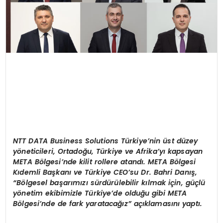
NTT DATA Business Solutions T
ürkiye
’
nin ü
st d
üzey
y
ö
neticileri, Ortadoğu, Türkiye ve Afrika
’
yı kapsayan
META B
ö
lgesi
’
nde kilit rollere atandı. META B
ö
lgesi
Kıdemli Başkanı ve Türkiye CEO
’
su Dr. Bahri Danış,
“
B
ö
lgesel başarımızı sürdürülebilir kılmak iç
in, g
üçlü
y
ö
netim ekibimizle Türkiye
’
de olduğu gibi META
B
ö
lgesi
’
nde de fark yaratacağız” açıklamasını yaptı.