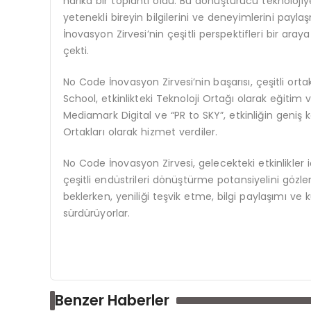
harika bir toplantı oldu. Bu dönüştürücü teknoloji
yetenekli bireyin bilgilerini ve deneyimlerini payl
İnovasyon Zirvesi’nin çeşitli perspektifleri bir ar
çekti.
No Code İnovasyon Zirvesi’nin başarısı, çeşitli ort
School, etkinlikteki Teknoloji Ortağı olarak eğitim
Mediamark Digital ve “PR to SKY”, etkinliğin geniş
Ortakları olarak hizmet verdiler.
No Code İnovasyon Zirvesi, gelecekteki etkinlikler 
çeşitli endüstrileri dönüştürme potansiyelini gözler 
beklerken, yeniliği teşvik etme, bilgi paylaşımı ve
sürdürüyorlar.
Benzer Haberler