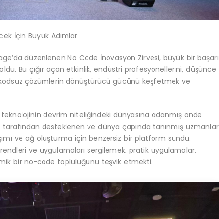
cek İçin Büyük Adımlar
rage’da düzenlenen No Code İnovasyon Zirvesi, büyük bir başarı
oldu. Bu çığır açan etkinlik, endüstri profesyonellerini, düşünce
u ve kodsuz çözümlerin dönüştürücü gücünü keşfetmek ve
 teknolojinin devrim niteliğindeki dünyasına adanmış önde
arı tarafından desteklenen ve dünya çapında tanınmış uzmanlar
aşımı ve ağ oluşturma için benzersiz bir platform sundu.
trendleri ve uygulamaları sergilemek, pratik uygulamalar,
namik bir no-code topluluğunu teşvik etmekti.