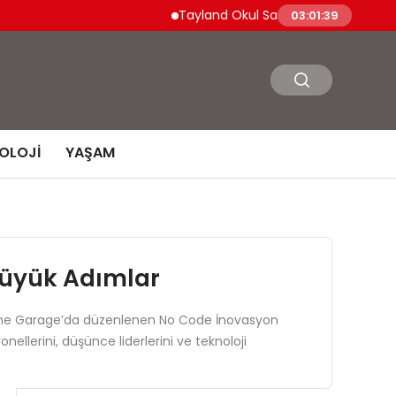
Tayland Okul Saldırısında 14 Yaşındaki Öğrenci 
03:01:41
OLOJI
YAŞAM
Büyük Adımlar
i The Garage’da düzenlenen No Code İnovasyon
onellerini, düşünce liderlerini ve teknoloji