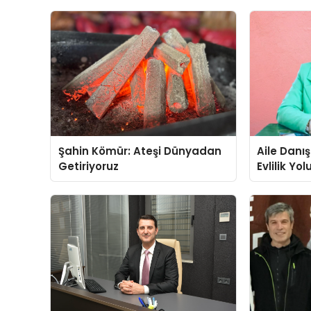
Şahin Kömür: Ateşi Dünyadan
Aile Danı
Getiriyoruz
Evlilik Yo
Farkındalı
Gücünü A