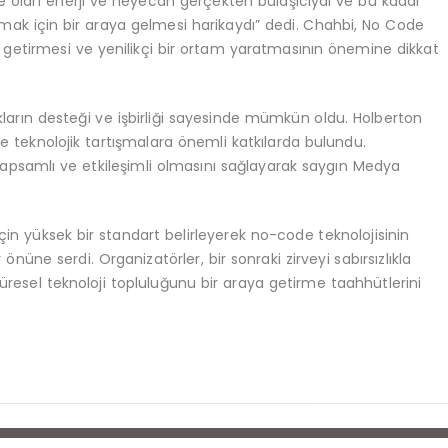
ye olan enerji ve heyecan gerçekten bulaşıcıydı ve bu kadar
aşmak için bir araya gelmesi harikaydı” dedi. Chahbi, No Code
aya getirmesi ve yenilikçi bir ortam yaratmasının önemine dikkat
akların desteği ve işbirliği sayesinde mümkün oldu. Holberton
 ve teknolojik tartışmalara önemli katkılarda bulundu.
 kapsamlı ve etkileşimli olmasını sağlayarak saygın Medya
için yüksek bir standart belirleyerek no-code teknolojisinin
önüne serdi. Organizatörler, bir sonraki zirveyi sabırsızlıkla
 küresel teknoloji topluluğunu bir araya getirme taahhütlerini