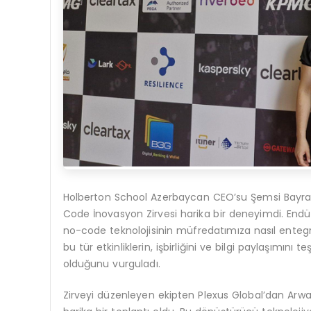
Holberton School Azerbaycan CEO’su Şemsi Bayram
Code İnovasyon Zirvesi harika bir deneyimdi. Endüst
no-code teknolojisinin müfredatımıza nasıl entegr
bu tür etkinliklerin, işbirliğini ve bilgi paylaşımını t
olduğunu vurguladı.
Zirveyi düzenleyen ekipten Plexus Global’dan Arwa 