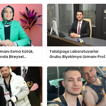
şmanı Esma Kütük,
Talatpaşa Laboratuvarlar
lunda Bireysel
Grubu Biyokimya Uzmanı Prof
ğın ve Sınırların
Dr. Ahmet Var:
nlatıyor