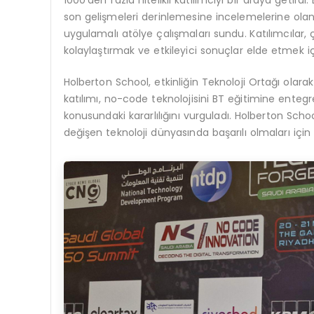
1000’den fazla nitelikli katılımcıyı bir araya getirdi
son gelişmeleri derinlemesine incelemelerine olana
uygulamalı atölye çalışmaları sundu. Katılımcılar, 
kolaylaştırmak ve etkileyici sonuçlar elde etmek iç
Holberton School, etkinliğin Teknoloji Ortağı olar
katılımı, no-code teknolojisini BT eğitimine enteg
konusundaki kararlılığını vurguladı. Holberton Schoo
değişen teknoloji dünyasında başarılı olmaları iç