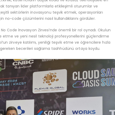
. Etkinlik, katılımcıların düşük kodlu ve kodsuz teknolojideki en
k tanıyan lider platformlarla etkileşimli oturumlar ve
çeşitli sektörlerin inovasyonu teşvik etmek, operasyonları
in no-code çözümlerini nasıl kullandıklarını gördüler.
ak No Code İnovasyon Zirvesi’nde önemli bir rol oynadı. Okulun
re etme ve yeni nesil teknoloji profesyonellerini güçlendirme
l’un zirveye katılımı, yeniliği teşvik etme ve öğrencilere hızla
in gereken becerileri sağlama taahhüdünü ortaya koydu.