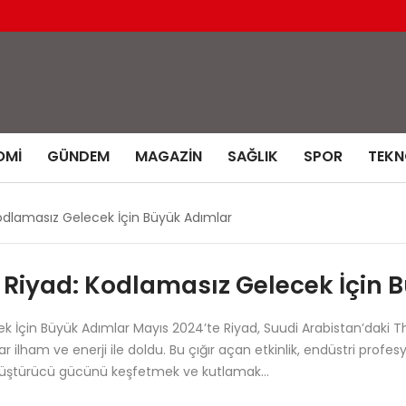
OMI
GÜNDEM
MAGAZIN
SAĞLIK
SPOR
TEKN
odlamasız Gelecek İçin Büyük Adımlar
 Riyad: Kodlamasız Gelecek İçin 
ek İçin Büyük Adımlar Mayıs 2024’te Riyad, Suudi Arabistan’dak
r ilham ve enerji ile doldu. Bu çığır açan etkinlik, endüstri profesy
önüştürücü gücünü keşfetmek ve kutlamak…