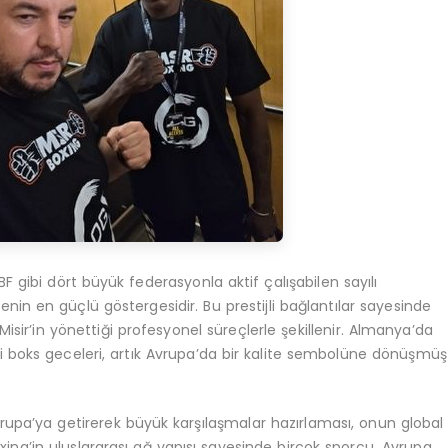
gibi dört büyük federasyonla aktif çalışabilen sayılı
nin en güçlü göstergesidir. Bu prestijli bağlantılar sayesinde
sir’in yönettiği profesyonel süreçlerle şekillenir. Almanya’da
ği boks geceleri, artık Avrupa’da bir kalite sembolüne dönüşmüş
upa’ya getirerek büyük karşılaşmalar hazırlaması, onun global
oxing’in uluslararası ağ yapısı sayesinde birçok sporcu, Avrupa