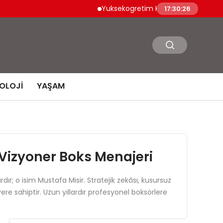
Yuksekogretim Kurumu Dijital Donusumle Bi
17:30:27
OLOJI
YAŞAM
n Vizyoner Boks Menajeri
; o isim Mustafa Misir. Stratejik zekâsı, kusursuz
re sahiptir. Uzun yıllardır profesyonel boksörlere