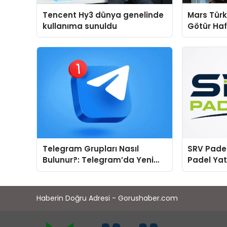
Tencent Hy3 dünya genelinde
Mars Türk
kullanıma sunuldu
Götür Haf
Telegram Grupları Nasıl
SRV Padel
Bulunur?: Telegram’da Yeni
Padel Yat
İnsanlarla Tanışmanın
Markası 
Topluluk Yolu
Haberin Doğru Adresi - Gorushaber.com