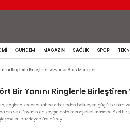
OMI
GÜNDEM
MAGAZIN
SAĞLIK
SPOR
TEKN
anını Ringlerle Birleştiren Vizyoner Boks Menajeri
t Bir Yanını Ringlerle Birleştire
nglerin kaderini sahne arkasından belirleyen güçlü bir isim vardır
upa’nın ve dünyanın en saygın boks menajerleri arasında özel bir ye
şleşmeleri hazırlayan üst düzey…