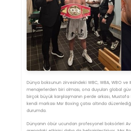
Dünya boksunun zirvesindeki WBC, WBA, WBO ve IBF 
menajerlerden biri olması, ona duyulan global güve
birçok büyük karşılaşmanın perde arkası, Mustafa Mi
kendi markası Msr Boxing çatısı altında düzenledi
durumda.
Dünyanın öbür ucundan profesyonel boksörleri Avr
arenadaki etkisini daha da belirginleştiriyor. Msr B