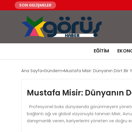
SON GELİŞMELER
EĞITIM
EKON
Ana Sayfa
Gündem
Mustafa Misir: Dünyanın Dört Bir Y
Mustafa Misir: Dünyanın Dör
Profesyonel boks dünyasında görünmeyeni yöneten, ri
bağlantı ağı ve global vizyonuyla tanınan Misir, Avr
danışmanlık veren, kariyerlerini yöneten ve doğru e