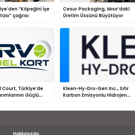
iye’den “Köpeğini İşe
Cesur Packaging, Mısır’daki
tası” çağrısı
Üretim Üssünü Büyütüyor
 Court, Türkiye’de
Kleen-Hy-Dro-Gen Inc., Sıfır
ırımlarının Güçlü
Karbon Emisyonlu Hidrojen
Olmayı Sürdürüyor
Isıtma Teknolojisinde ISO ve
TSSA Düzenleyici Onaylarını
Aldı
Hakkımızda