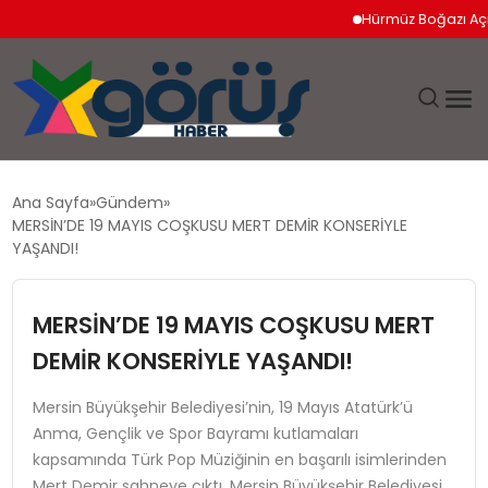
Hürmüz Boğazı Açılımı
EĞITIM
Ana Sayfa
Gündem
MERSİN’DE 19 MAYIS COŞKUSU MERT DEMİR KONSERİYLE
EKONOMI
YAŞANDI!
GÜNDEM
MERSİN’DE 19 MAYIS COŞKUSU MERT
DEMİR KONSERİYLE YAŞANDI!
MAGAZIN
Mersin Büyükşehir Belediyesi’nin, 19 Mayıs Atatürk’ü
SAĞLIK
Anma, Gençlik ve Spor Bayramı kutlamaları
kapsamında Türk Pop Müziğinin en başarılı isimlerinden
SPOR
Mert Demir sahneye çıktı. Mersin Büyükşehir Belediyesi