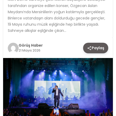
tarafından organize edilen konser, Özgecan Aslan
TEKNOLOJI
Meydanı’nda Mersinlilerin yoğun katılımıyla gerçekleşti.
Binlerce vatandaşın alanı doldurduğu gecede gençler,
YAŞAM
19 Mayıs ruhunu müzik eşliğinde hep birlikte yaşadı.
Sahneye alkışlar eşliğinde çıkan…
Görüş Haber
Paylaş
21 Mayıs 2026