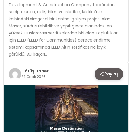
Development & Construction Company tarafından
sahip olunan, geliştirilen ve işletilen, Mekke’nin
TEKNOLOJI
kalbindeki simgesel bir kentsel gelişim projesi olan
Masar, sürdürülebilirlik ve yapılı çevre alanındaki en
YAŞAM
yüksek uluslararası sertifikalardan biri olan Topluluklar
için LEED (LEED for Communities) derecelendirme
sistemi kapsamında LEED Altın sertifikasına layık
görüldü. Bu başarı,…
Görüş Haber
Paylaş
24 Ocak 2026