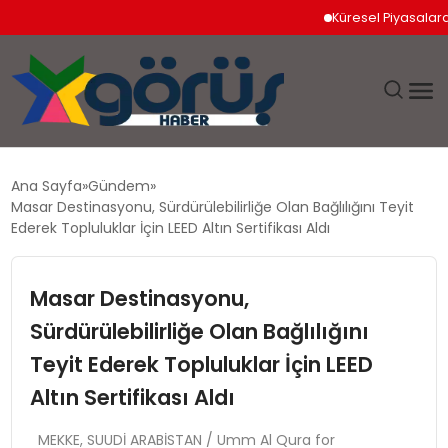
Küresel Piyasalarda Jeop
EĞITIM
Ana Sayfa
Gündem
Masar Destinasyonu, Sürdürülebilirliğe Olan Bağlılığını Teyit
EKONOMI
Ederek Topluluklar İçin LEED Altın Sertifikası Aldı
GÜNDEM
Masar Destinasyonu,
Sürdürülebilirliğe Olan Bağlılığını
MAGAZIN
Teyit Ederek Topluluklar İçin LEED
SAĞLIK
Altın Sertifikası Aldı
SPOR
MEKKE, SUUDİ ARABİSTAN / Umm Al Qura for