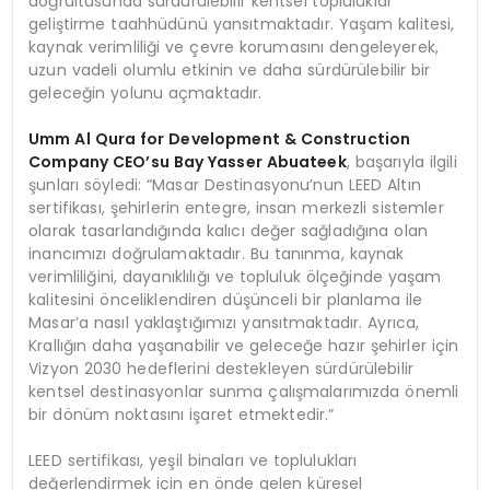
doğrultusunda sürdürülebilir kentsel topluluklar
geliştirme taahhüdünü yansıtmaktadır. Yaşam kalitesi,
kaynak verimliliği ve çevre korumasını dengeleyerek,
uzun vadeli olumlu etkinin ve daha sürdürülebilir bir
geleceğin yolunu açmaktadır.
Umm Al Qura for Development & Construction
Company CEO’su Bay Yasser Abuateek
, başarıyla ilgili
şunları söyledi: “Masar Destinasyonu’nun LEED Altın
sertifikası, şehirlerin entegre, insan merkezli sistemler
olarak tasarlandığında kalıcı değer sağladığına olan
inancımızı doğrulamaktadır. Bu tanınma, kaynak
verimliliğini, dayanıklılığı ve topluluk ölçeğinde yaşam
kalitesini önceliklendiren düşünceli bir planlama ile
Masar’a nasıl yaklaştığımızı yansıtmaktadır. Ayrıca,
Krallığın daha yaşanabilir ve geleceğe hazır şehirler için
Vizyon 2030 hedeflerini destekleyen sürdürülebilir
kentsel destinasyonlar sunma çalışmalarımızda önemli
bir dönüm noktasını işaret etmektedir.”
LEED sertifikası, yeşil binaları ve toplulukları
değerlendirmek için en önde gelen küresel