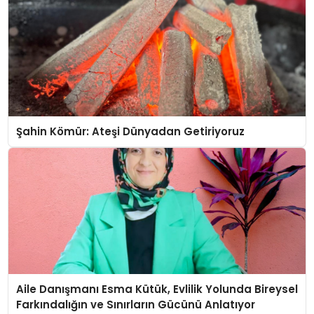
Şahin Kömür: Ateşi Dünyadan Getiriyoruz
Aile Danışmanı Esma Kütük, Evlilik Yolunda Bireysel
Farkındalığın ve Sınırların Gücünü Anlatıyor