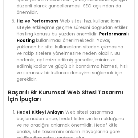
düzenli olarak güncellenmesi, SEO açısından da
önemlidir.
Hız ve Performans
Web sitesi hızı, kullanıcıların
siteyle etkileşime geçme süresini doğrudan etkiler.
Hosting konusu bu yüzden önemlidir.
Performanslı
Hosting
kullanılması önerilmektedir. Yavaş
yüklenen bir site, kullanıcıların siteden çıkmasına
ve rakip sitelere yönelmesine neden olabilir. Bu
nedenle, optimize edilmiş görseller, minimize
edilmiş kodlar ve güçlü bir barındırma hizmeti, hızlı
ve sorunsuz bir kullanıcı deneyimi sağlamak için
gereklidir.
Başarılı Bir Kurumsal Web Sitesi Tasarımı
İçin İpuçları
Hedef Kitleyi Anlayın
Web sitesi tasarımına
başlamadan önce, hedef kitlenizin kim olduğunu
ve ne aradığını anlamak önemlidir. Hedef kitle
analizi, site tasarımını onların ihtiyaçlarına göre
şekillendirmenize yardımcı olur.