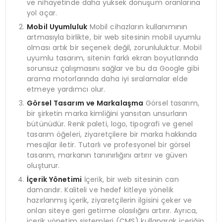
ve nihayetinde daha yüksek dönüşüm oranlarına
yol açar.
Mobil Uyumluluk
Mobil cihazların kullanımının
artmasıyla birlikte, bir web sitesinin mobil uyumlu
olması artık bir seçenek değil, zorunluluktur. Mobil
uyumlu tasarım, sitenin farklı ekran boyutlarında
sorunsuz çalışmasını sağlar ve bu da Google gibi
arama motorlarında daha iyi sıralamalar elde
etmeye yardımcı olur.
Görsel Tasarım ve Markalaşma
Görsel tasarım,
bir şirketin marka kimliğini yansıtan unsurların
bütünüdür. Renk paleti, logo, tipografi ve genel
tasarım öğeleri, ziyaretçilere bir marka hakkında
mesajlar iletir. Tutarlı ve profesyonel bir görsel
tasarım, markanın tanınırlığını artırır ve güven
oluşturur.
İçerik Yönetimi
İçerik, bir web sitesinin can
damarıdır. Kaliteli ve hedef kitleye yönelik
hazırlanmış içerik, ziyaretçilerin ilgisini çeker ve
onları siteye geri getirme olasılığını artırır. Ayrıca,
içerik yönetim sistemleri (CMS) kullanarak içeriğin