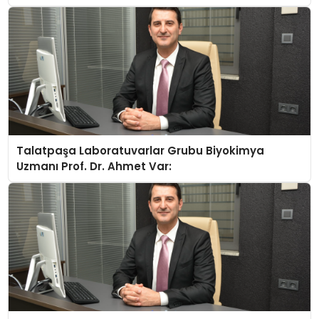
Talatpaşa Laboratuvarlar Grubu Biyokimya
Uzmanı Prof. Dr. Ahmet Var: