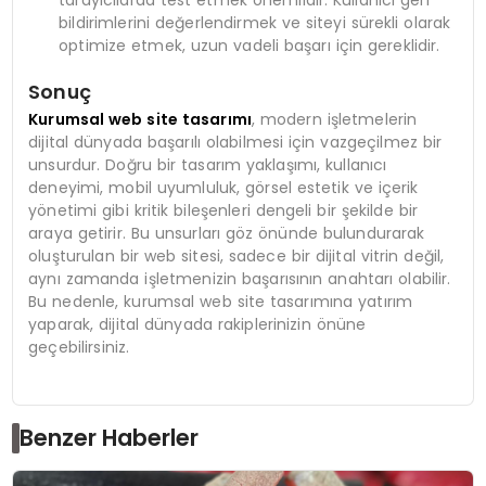
bildirimlerini değerlendirmek ve siteyi sürekli olarak
optimize etmek, uzun vadeli başarı için gereklidir.
Sonuç
Kurumsal web site tasarımı
, modern işletmelerin
dijital dünyada başarılı olabilmesi için vazgeçilmez bir
unsurdur. Doğru bir tasarım yaklaşımı, kullanıcı
deneyimi, mobil uyumluluk, görsel estetik ve içerik
yönetimi gibi kritik bileşenleri dengeli bir şekilde bir
araya getirir. Bu unsurları göz önünde bulundurarak
oluşturulan bir web sitesi, sadece bir dijital vitrin değil,
aynı zamanda işletmenizin başarısının anahtarı olabilir.
Bu nedenle, kurumsal web site tasarımına yatırım
yaparak, dijital dünyada rakiplerinizin önüne
geçebilirsiniz.
Benzer Haberler