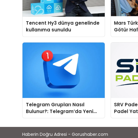
Tencent Hy3 dünya genelinde
Mars Türk
kullanıma sunuldu
Götür Haf
Telegram Grupları Nasıl
SRV Padel
Bulunur?: Telegram’da Yeni
Padel Yat
İnsanlarla Tanışmanın
Markası 
Topluluk Yolu
Haberin Doğru Adresi - Gorushaber.com