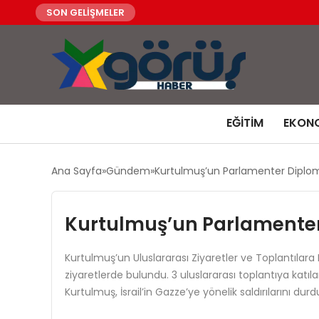
SON GELİŞMELER
EĞITIM
EKON
Ana Sayfa
Gündem
Kurtulmuş’un Parlamenter Diploma
Kurtulmuş’un Parlamenter 
Kurtulmuş’un Uluslararası Ziyaretler ve Toplantılar
ziyaretlerde bulundu. 3 uluslararası toplantıya katıl
Kurtulmuş, İsrail’in Gazze’ye yönelik saldırılarını d