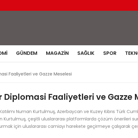
OMI
GÜNDEM
MAGAZIN
SAĞLIK
SPOR
TEKN
si Faaliyetleri ve Gazze Meselesi
Diplomasi Faaliyetleri ve Gazze 
a Katılımı Numan Kurtulmuş, Azerbaycan ve Kuzey Kıbrıs Türk Cumhu
an Kurtulmuş, çeşitli uluslararası platformlarda çözüm önerileri su
urdurmak için uluslararası camiayı harekete geçirmeye çalışarak çeş