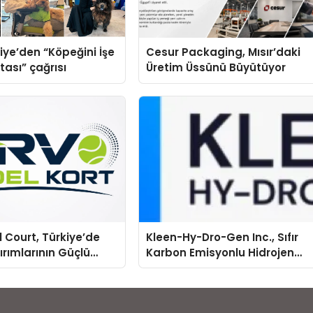
iye’den “Köpeğini İşe
Cesur Packaging, Mısır’daki
tası” çağrısı
Üretim Üssünü Büyütüyor
 Court, Türkiye’de
Kleen-Hy-Dro-Gen Inc., Sıfır
ırımlarının Güçlü
Karbon Emisyonlu Hidrojen
Olmayı Sürdürüyor
Isıtma Teknolojisinde ISO ve
TSSA Düzenleyici Onaylarını
Aldı