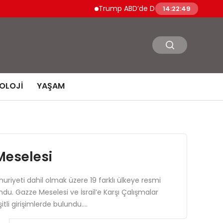
Trump ABD’de Doğumla Vatandaşlık Haklar
14:22:50
OLOJI
YAŞAM
Meselesi
riyeti dahil olmak üzere 19 farklı ülkeye resmi
ndu. Gazze Meselesi ve İsrail’e Karşı Çalışmalar
itli girişimlerde bulundu….