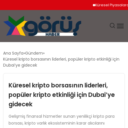
Küresel Piyasalarda Jeopo
EĞITIM
Ana Sayfa
Gündem
Küresel kripto borsasının liderleri, popüler kripto etkinliği için
EKONOMI
Dubai’ye gidecek
GÜNDEM
Küresel kripto borsasının liderleri,
popüler kripto etkinliği için Dubai’ye
MAGAZIN
gidecek
SAĞLIK
Gelişmiş finansal hizmetler sunan yenilikçi kripto para
borsası, kripto varlık ekosisteminin karar alıcılarını
SPOR