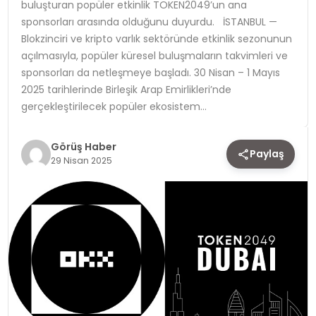
buluşturan popüler etkinlik TOKEN2049’un ana
sponsorları arasında olduğunu duyurdu. İSTANBUL —
TEKNOLOJI
Blokzinciri ve kripto varlık sektöründe etkinlik sezonunun
açılmasıyla, popüler küresel buluşmaların takvimleri ve
YAŞAM
sponsorları da netleşmeye başladı. 30 Nisan – 1 Mayıs
2025 tarihlerinde Birleşik Arap Emirlikleri’nde
gerçekleştirilecek popüler ekosistem…
Görüş Haber
Paylaş
29 Nisan 2025