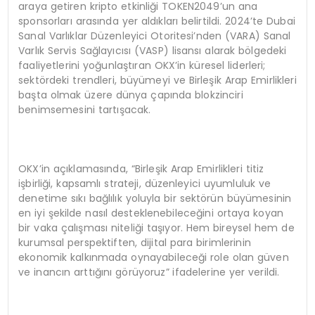
araya getiren kripto etkinliği TOKEN2049’un ana
sponsorları arasında yer aldıkları belirtildi. 2024’te Dubai
Sanal Varlıklar Düzenleyici Otoritesi’nden (VARA) Sanal
Varlık Servis Sağlayıcısı (VASP) lisansı alarak bölgedeki
faaliyetlerini yoğunlaştıran OKX’in küresel liderleri;
sektördeki trendleri, büyümeyi ve Birleşik Arap Emirlikleri
başta olmak üzere dünya çapında blokzinciri
benimsemesini tartışacak.
OKX’in açıklamasında, “Birleşik Arap Emirlikleri titiz
işbirliği, kapsamlı strateji, düzenleyici uyumluluk ve
denetime sıkı bağlılık yoluyla bir sektörün büyümesinin
en iyi şekilde nasıl desteklenebileceğini ortaya koyan
bir vaka çalışması niteliği taşıyor. Hem bireysel hem de
kurumsal perspektiften, dijital para birimlerinin
ekonomik kalkınmada oynayabileceği role olan güven
ve inancın arttığını görüyoruz” ifadelerine yer verildi.