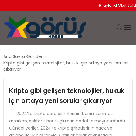
Tayland Okul Saldırısı
EĞITIM
Ana Sayfa
Gündem
Kripto gibi gelişen teknolojiler, hukuk için ortaya yeni sorular
EKONOMI
çıkarıyor
GÜNDEM
Kripto gibi gelişen teknolojiler, hukuk
için ortaya yeni sorular çıkarıyor
MAGAZIN
2024’te kripto para birimlerinin benimsenmesi
SAĞLIK
artarken, sektör siber suçluların hedefi olmayı sürdürdü.
Güncel veriler, 2024’te kripto şirketlerinin hack ve
SPOR
dolandırıcılık olaylarıyla 3 milyar dolar kaybettiğini