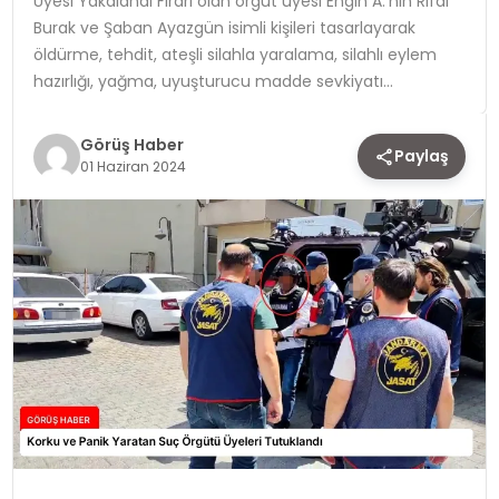
Üyesi Yakalandı Firari olan örgüt üyesi Engin A.’nın Rifai
Burak ve Şaban Ayazgün isimli kişileri tasarlayarak
TEKNOLOJI
öldürme, tehdit, ateşli silahla yaralama, silahlı eylem
hazırlığı, yağma, uyuşturucu madde sevkiyatı…
YAŞAM
Görüş Haber
Paylaş
01 Haziran 2024