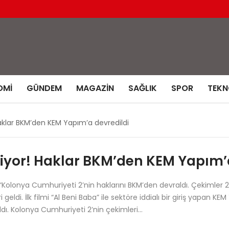
OMI
GÜNDEM
MAGAZIN
SAĞLIK
SPOR
TEKN
aklar BKM’den KEM Yapım’a devredildi
iyor! Haklar BKM’den KEM Yapım’a
Kolonya Cumhuriyeti 2’nin haklarını BKM’den devraldı. Çekimler 20
eldi. İlk filmi “Al Beni Baba” ile sektöre iddialı bir giriş yapan 
dı. Kolonya Cumhuriyeti 2’nin çekimleri…