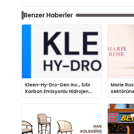
Benzer Haberler
Kleen-Hy-Dro-Gen Inc., Sıfır
Marie Ro
Karbon Emisyonlu Hidrojen
sektörüne
Isıtma Teknolojisinde ISO ve
TSSA Düzenleyici Onaylarını
Aldı