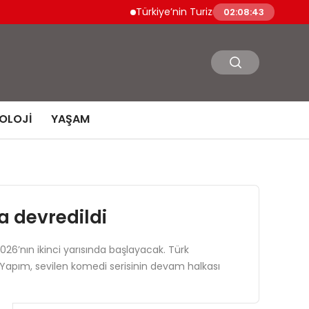
Türkiye’nin Turizm Geliri İkinci Çeyrekte 15
02:08:44
OLOJI
YAŞAM
 devredildi
26’nın ikinci yarısında başlayacak. Türk
KEM Yapım, sevilen komedi serisinin devam halkası