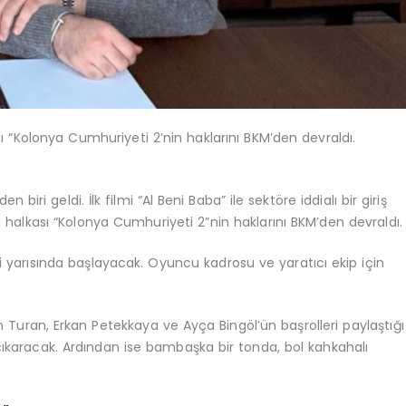
 “Kolonya Cumhuriyeti 2’nin haklarını BKM’den devraldı.
iri geldi. İlk filmi “Al Beni Baba” ile sektöre iddialı bir giriş
alkası “Kolonya Cumhuriyeti 2”nin haklarını BKM’den devraldı.
i yarısında başlayacak. Oyuncu kadrosu ve yaratıcı ekip için
 Turan, Erkan Petekkaya ve Ayça Bingöl’ün başrolleri paylaştığı
a çıkaracak. Ardından ise bambaşka bir tonda, bol kahkahalı