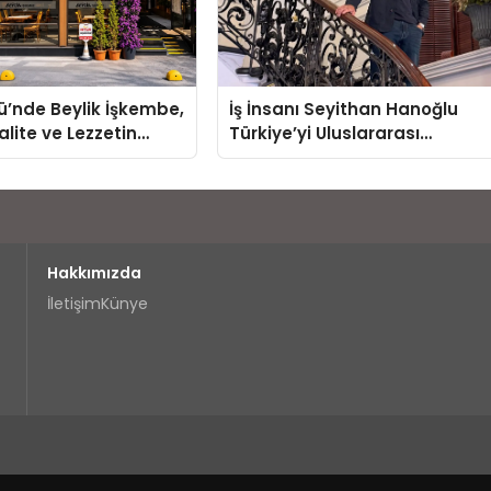
ü’nde Beylik İşkembe,
İş İnsanı Seyithan Hanoğlu
Kalite ve Lezzetin
Türkiye’yi Uluslararası
en Adresi
Arenada Tanıtmayı Hedefliyo
Hakkımızda
İletişim
Künye