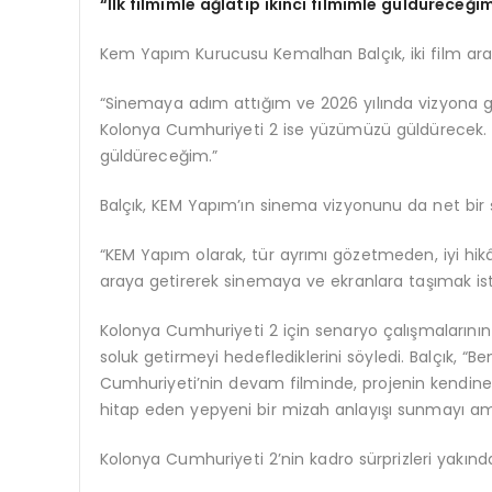
“İlk filmimle ağlatıp ikinci filmimle güldü
rece
ği
Kem Yapım Kurucusu Kemalhan Balçık, iki film aras
“Sinemaya adım attığım ve 2026 yılında vizyona gi
Kolonya Cumhuriyeti 2 ise yüzümüzü güldürecek. S
güldüreceğim.”
Balçık, KEM Yapım’ın sinema vizyonunu da net bir 
“KEM Yapım olarak, tür ayrımı gözetmeden, iyi hikâye
araya getirerek sinemaya ve ekranlara taşımak is
Kolonya Cumhuriyeti 2 için senaryo çalışmalarının 
soluk getirmeyi hedeflediklerini söyledi. Balçık, “B
Cumhuriyeti’nin devam filminde, projenin kendi
hitap eden yepyeni bir mizah anlayışı sunmayı amaç
Kolonya Cumhuriyeti 2’nin kadro sürprizleri yakında 