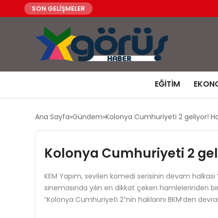
SON GELİŞMELER
EĞITIM
EKON
Ana Sayfa
Gündem
Kolonya Cumhuriyeti 2 geliyor! H
Kolonya Cumhuriyeti 2 gel
KEM Yapım, sevilen komedi serisinin devam halkası “
sinemasında yılın en dikkat çeken hamlelerinden biri g
“Kolonya Cumhuriyeti 2”nin haklarını BKM’den devral