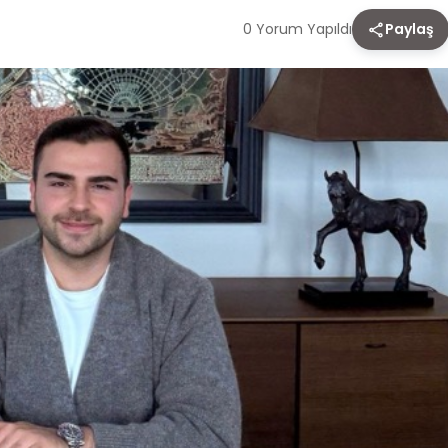
0 Yorum Yapıldı
Paylaş