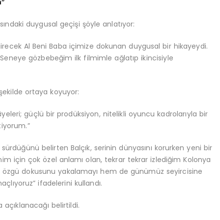
m”
ındaki duygusal geçişi şöyle anlatıyor:
recek Al Beni Baba içimize dokunan duygusal bir hikayeydi.
eneye gözbebeğim ilk filmimle ağlatıp ikincisiyle
şekilde ortaya koyuyor:
leri; güçlü bir prodüksiyon, nitelikli oyuncu kadrolarıyla bir
tiyorum.”
sürdüğünü belirten Balçık, serinin dünyasını korurken yeni bir
enim için çok özel anlamı olan, tekrar tekrar izlediğim Kolonya
ne özgü dokusunu yakalamayı hem de günümüz seyircisine
lıyoruz” ifadelerini kullandı.
açıklanacağı belirtildi.