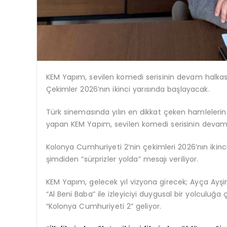
KEM Yapım, sevilen komedi serisinin devam halkası
Çekimler 2026’nın ikinci yarısında başlayacak.
Türk sinemasında yılın en dikkat çeken hamlelerinden b
yapan KEM Yapım, sevilen komedi serisinin devam h
Kolonya Cumhuriyeti 2’nin çekimleri 2026’nın ikinc
şimdiden “sürprizler yolda” mesajı veriliyor.
KEM Yapım, gelecek yıl vizyona girecek; Ayça Ayşin
“Al Beni Baba” ile izleyiciyi duygusal bir yolculuğ
“Kolonya Cumhuriyeti 2” geliyor.