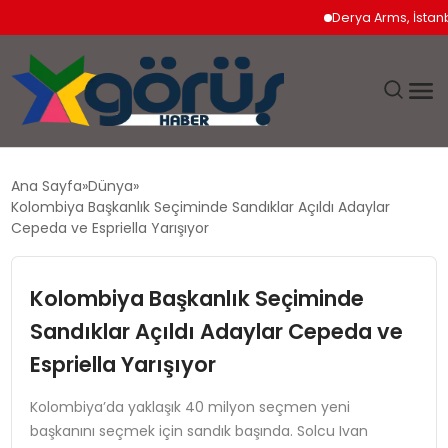
Derya Arms, İstanbul P
EĞITIM
Ana Sayfa
Dünya
Kolombiya Başkanlık Seçiminde Sandıklar Açıldı Adaylar
EKONOMI
Cepeda ve Espriella Yarışıyor
GÜNDEM
Kolombiya Başkanlık Seçiminde
Sandıklar Açıldı Adaylar Cepeda ve
MAGAZIN
Espriella Yarışıyor
SAĞLIK
Kolombiya’da yaklaşık 40 milyon seçmen yeni
başkanını seçmek için sandık başında. Solcu Ivan
SPOR