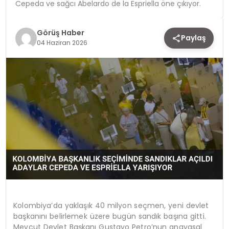
Cepeda ve sağcı Abelardo de la Espriella öne çıkıyor.
TEKNOLOJI
Görüş Haber
Paylaş
04 Haziran 2026
YAŞAM
Kolombiya’da yaklaşık 40 milyon seçmen, yeni devlet
başkanını belirlemek üzere bugün sandık başına gitti.
Mevcut Devlet Başkanı Gustavo Petro’nun anayasal