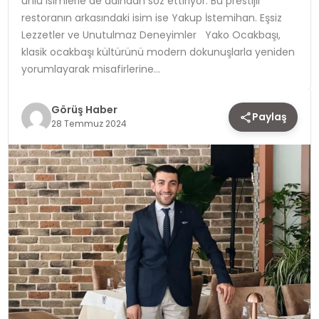
ünlü isimlerle de adından söz ettiriyor. Bu prestijli
restoranın arkasındaki isim ise Yakup İstemihan. Eşsiz
TEKNOLOJI
Lezzetler ve Unutulmaz Deneyimler Yako Ocakbaşı,
klasik ocakbaşı kültürünü modern dokunuşlarla yeniden
YAŞAM
yorumlayarak misafirlerine…
Görüş Haber
Paylaş
28 Temmuz 2024