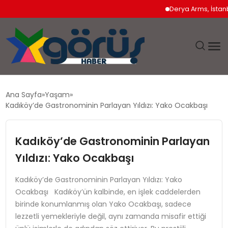
Derya Arms, İstanbul Pr
EĞITIM
Ana Sayfa
Yaşam
Kadıköy’de Gastronominin Parlayan Yıldızı: Yako Ocakbaşı
EKONOMI
Kadıköy’de Gastronominin Parlayan
GÜNDEM
Yıldızı: Yako Ocakbaşı
MAGAZIN
Kadıköy’de Gastronominin Parlayan Yıldızı: Yako
Ocakbaşı Kadıköy’ün kalbinde, en işlek caddelerden
SAĞLIK
birinde konumlanmış olan Yako Ocakbaşı, sadece
lezzetli yemekleriyle değil, aynı zamanda misafir ettiği
SPOR