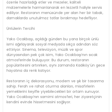
özenle hazırladığı etler ve mezeler, kaliteli
malzemelerle harmanlanarak en lezzetli haliyle servis
ediliyor. Restoranın menüsünde yer alan her bir tabak,
damaklarda unutulmaz tatlar bırakmayı hedefliyor.
Ünlülerin Tercihi
Yako Ocakbaşı, açıldığı günden bu yana birçok ünlü
ismi ağırlayarak sosyal medyada sıkça adından söz
ettiriyor. Sinema, televizyon, müzik ve spor
dünyasından pek çok isim, Yako Ocakbaşı’nın sıcak
atmosferinde buluşuyor. Bu durum, restoranın
popülaritesini artırırken, aynı zamanda Kadıköy’ün gece
hayatına da renk katıyor.
Restoranın iç dekorasyonu, modern ve şık bir tasarıma
sahip. Ferah ve rahat oturma alanları, misafirlerin
yemeklerini keyifle yiyebilecekleri bir ortam sunuyor.
Yako Ocakbaşı’nın samimi atmosferi, her ziyaretçinin
kendini evinde hissetmesini sağlıyor.