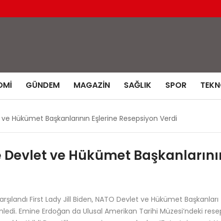
OMI
GÜNDEM
MAGAZIN
SAĞLIK
SPOR
TEKN
et ve Hükümet Başkanlarının Eşlerine Resepsiyon Verdi
de Devlet ve Hükümet Başkanlarını
arşılandı First Lady Jill Biden, NATO Devlet ve Hükümet Başkanla
edi. Emine Erdoğan da Ulusal Amerikan Tarihi Müzesi’ndeki resepsiy