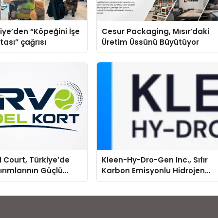
iye’den “Köpeğini İşe
Cesur Packaging, Mısır’daki
tası” çağrısı
Üretim Üssünü Büyütüyor
 Court, Türkiye’de
Kleen-Hy-Dro-Gen Inc., Sıfır
ırımlarının Güçlü
Karbon Emisyonlu Hidrojen
Olmayı Sürdürüyor
Isıtma Teknolojisinde ISO ve
TSSA Düzenleyici Onaylarını
Aldı