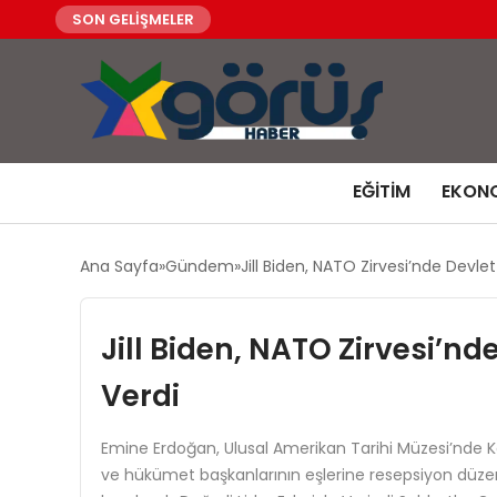
SON GELİŞMELER
EĞITIM
EKON
Ana Sayfa
Gündem
Jill Biden, NATO Zirvesi’nde Devl
Jill Biden, NATO Zirvesi’n
Verdi
Emine Erdoğan, Ulusal Amerikan Tarihi Müzesi’nde K
ve hükümet başkanlarının eşlerine resepsiyon düzenl