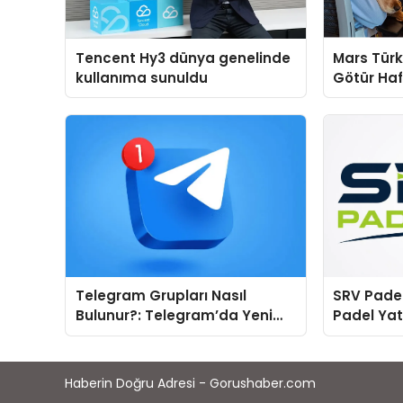
Tencent Hy3 dünya genelinde
Mars Türk
kullanıma sunuldu
Götür Haf
Telegram Grupları Nasıl
SRV Padel
Bulunur?: Telegram’da Yeni
Padel Yat
İnsanlarla Tanışmanın
Markası 
Topluluk Yolu
Haberin Doğru Adresi - Gorushaber.com