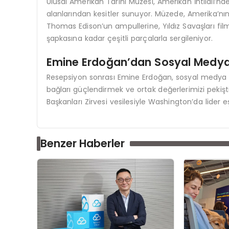
Ulusal Amerikan Tarihi Müzesi, Amerikan İhtilali’nd
alanlarından kesitler sunuyor. Müzede, Amerika’nı
Thomas Edison’un ampullerine, Yıldız Savaşları fil
şapkasına kadar çeşitli parçalarla sergileniyor.
Emine Erdoğan’dan Sosyal Medya
Resepsiyon sonrası Emine Erdoğan, sosyal medya he
bağları güçlendirmek ve ortak değerlerimizi peki
Başkanları Zirvesi vesilesiyle Washington’da lider eşle
Benzer Haberler