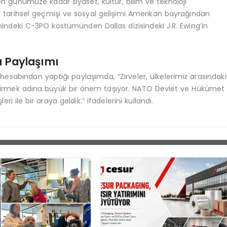
en günümüze kadar siyaset, kültür, bilim ve teknoloji
n tarihsel geçmişi ve sosyal gelişimi Amerikan bayrağından
mindeki C-3PO kostümünden Dallas dizisindeki J.R. Ewing’in
 Paylaşımı
sabından yaptığı paylaşımda, “Zirveler, ülkelerimiz arasındaki
ştirmek adına büyük bir önem taşıyor. NATO Devlet ve Hükümet
ri ile bir araya geldik.” ifadelerini kullandı.