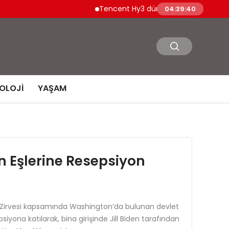
Tencent Hy3 dünya genelinde kullanıma
04:39:40
OLOJI
YAŞAM
n Eşlerine Resepsiyon
rı Zirvesi kapsamında Washington’da bulunan devlet
ona katılarak, bina girişinde Jill Biden tarafından