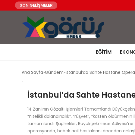
SON GELİŞMELER
EĞITIM
EKON
Ana Sayfa
Gündem
İstanbul’da Sahte Hastane Oper
İstanbul’da Sahte Hastan
14 Zanlının Gözaltı İşlemleri Tamamlandı Büyükçe
“nitelikli dolandırıcılık”, “rüşvet”, “kasten öldürmen
tamamlandı. Şüpheliler, Büyükçekmece Adliyesi’ne 
operasyonda, bebek acil hastalarını önceden anlaştı