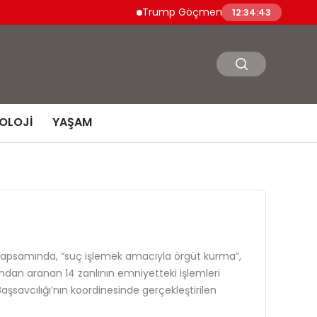
Trump Göçmen Kamyon Şoförleri Yerine 
12:34:44
OLOJI
YAŞAM
kapsamında, “suç işlemek amacıyla örgüt kurma”,
arından aranan 14 zanlının emniyetteki işlemleri
avcılığı’nın koordinesinde gerçekleştirilen