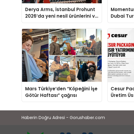
Derya Arms, İstanbul Prohunt
Momentur
2026’da yeni nesil ürünlerini ve
Dubai Tu
global marka vizyonunu
Operasyon
sergiledi
Yaratıyor
Mars Türkiye’den “Köpeğini İşe
Cesur Pac
Götür Haftası” çağrısı
Üretim Ü
Haberin Doğru Adresi - Gorushaber.com