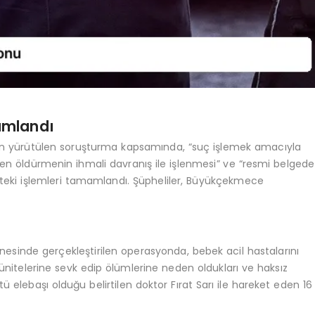
mamlandı
n yürütülen soruşturma kapsamında, “suç işlemek amacıyla
“kasten öldürmenin ihmali davranış ile işlenmesi” ve “resmi belgede
tteki işlemleri tamamlandı. Şüpheliler, Büyükçekmece
esinde gerçekleştirilen operasyonda, bebek acil hastalarını
ünitelerine sevk edip ölümlerine neden oldukları ve haksız
ü elebaşı olduğu belirtilen doktor Fırat Sarı ile hareket eden 16