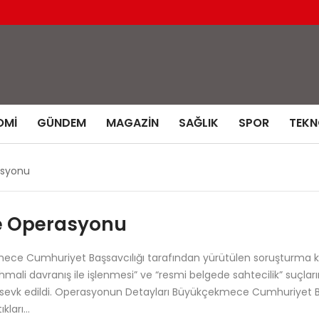
OMI
GÜNDEM
MAGAZIN
SAĞLIK
SPOR
TEKN
asyonu
e Operasyonu
kmece Cumhuriyet Başsavcılığı tarafından yürütülen soruşturma 
in ihmali davranış ile işlenmesi” ve “resmi belgede sahtecilik” suçl
sevk edildi. Operasyonun Detayları Büyükçekmece Cumhuriyet Başs
kları…