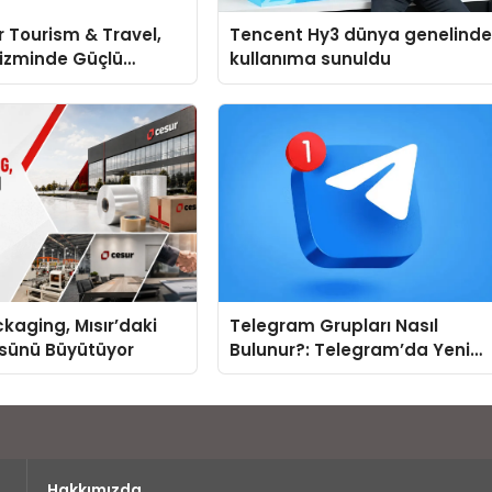
 Tourism & Travel,
Tencent Hy3 dünya genelind
rizminde Güçlü
kullanıma sunuldu
 Ağıyla Fark
kaging, Mısır’daki
Telegram Grupları Nasıl
ssünü Büyütüyor
Bulunur?: Telegram’da Yeni
İnsanlarla Tanışmanın
Topluluk Yolu
Hakkımızda