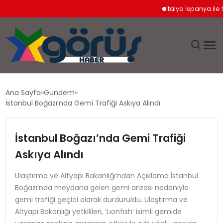
İtalya İspanya ile Sc
EĞITIM
Ana Sayfa
Gündem
İstanbul Boğazı’nda Gemi Trafiği Askıya Alındı
EKONOMI
İstanbul Boğazı’nda Gemi Trafiği
GÜNDEM
Askıya Alındı
MAGAZIN
Ulaştırma ve Altyapı Bakanlığı’ndan Açıklama İstanbul
Boğazı’nda meydana gelen gemi arızası nedeniyle
SAĞLIK
gemi trafiği geçici olarak durduruldu. Ulaştırma ve
Altyapı Bakanlığı yetkilileri, ‘Lıonfısh’ isimli gemide
SPOR