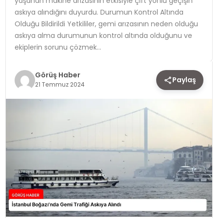
yaşanan makine arızasının etkisiyle çift yönlü geçişin
askıya alındığını duyurdu. Durumun Kontrol Altında
TEKNOLOJI
Olduğu Bildirildi Yetkililer, gemi arızasının neden olduğu
askıya alma durumunun kontrol altında olduğunu ve
YAŞAM
ekiplerin sorunu çözmek…
Görüş Haber
Paylaş
21 Temmuz 2024