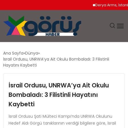
Derya Arms, İstanbul P
EĞITIM
Ana Sayfa
Dünya
İsrail Ordusu, UNRWA’ya Ait Okulu Bombaladı: 3 Filistinli
EKONOMI
Hayatını Kaybetti
GÜNDEM
İsrail Ordusu, UNRWA’ya Ait Okulu
Bombaladı: 3 Filistinli Hayatını
MAGAZIN
Kaybetti
SAĞLIK
İsrail Ordusu Şati Mülteci Kampı’nda UNRWA Okulunu
Hedef Aldı Görgü tanıklarının verdiği bilgilere göre, İsrail
SPOR