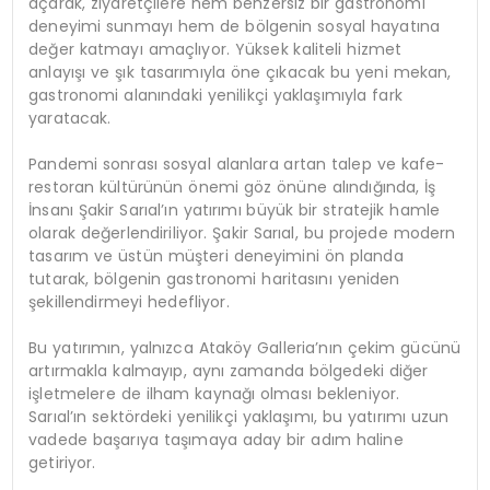
açarak, ziyaretçilere hem benzersiz bir gastronomi
deneyimi sunmayı hem de bölgenin sosyal hayatına
değer katmayı amaçlıyor. Yüksek kaliteli hizmet
anlayışı ve şık tasarımıyla öne çıkacak bu yeni mekan,
gastronomi alanındaki yenilikçi yaklaşımıyla fark
yaratacak.
Pandemi sonrası sosyal alanlara artan talep ve kafe-
restoran kültürünün önemi göz önüne alındığında, İş
İnsanı Şakir Sarıal’ın yatırımı büyük bir stratejik hamle
olarak değerlendiriliyor. Şakir Sarıal, bu projede modern
tasarım ve üstün müşteri deneyimini ön planda
tutarak, bölgenin gastronomi haritasını yeniden
şekillendirmeyi hedefliyor.
Bu yatırımın, yalnızca Ataköy Galleria’nın çekim gücünü
artırmakla kalmayıp, aynı zamanda bölgedeki diğer
işletmelere de ilham kaynağı olması bekleniyor.
Sarıal’ın sektördeki yenilikçi yaklaşımı, bu yatırımı uzun
vadede başarıya taşımaya aday bir adım haline
getiriyor.