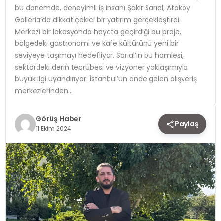
bu dönemde, deneyimli iş insanı Şakir Sarıal, Ataköy
Galleria’da dikkat çekici bir yatırım gerçekleştirdi.
TEKNOLOJI
Merkezi bir lokasyonda hayata geçirdiği bu proje,
bölgedeki gastronomi ve kafe kültürünü yeni bir
YAŞAM
seviyeye taşımayı hedefliyor. Sarıal’ın bu hamlesi,
sektördeki derin tecrübesi ve vizyoner yaklaşımıyla
büyük ilgi uyandırıyor. İstanbul’un önde gelen alışveriş
merkezlerinden…
Görüş Haber
Paylaş
11 Ekim 2024