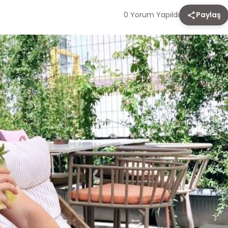
0 Yorum Yapıldı
Paylaş