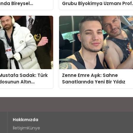
lunda Bireysel
Grubu Biyokimya Uzmanı Prof
ğın ve Sınırların
Dr. Ahmet Var:
nlatıyor
Mustafa Sadak: Türk
Zenne Emre Aşık: Sahne
osunun Altın
Sanatlarında Yeni Bir Yıldız
Hakkımızda
İletişim
Künye