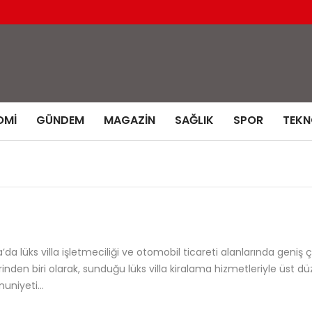
OMI
GÜNDEM
MAGAZIN
SAĞLIK
SPOR
TEKN
a’da lüks villa işletmeciliği ve otomobil ticareti alanlarında geniş 
den biri olarak, sunduğu lüks villa kiralama hizmetleriyle üst dü
mnuniyeti…