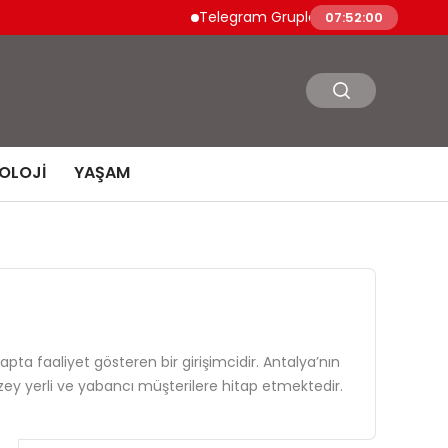
Telegram Grupları Nasıl Bulunur?: Telegra
07:52:01
OLOJI
YAŞAM
çapta faaliyet gösteren bir girişimcidir. Antalya’nın
zey yerli ve yabancı müşterilere hitap etmektedir.