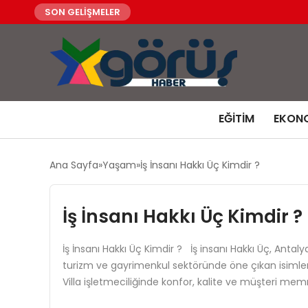
SON GELİŞMELER
EĞITIM
EKON
Ana Sayfa
Yaşam
İş İnsanı Hakkı Üç Kimdir ?
İş İnsanı Hakkı Üç Kimdir ?
İş İnsanı Hakkı Üç Kimdir ? İş insanı Hakkı Üç, Antaly
turizm ve gayrimenkul sektöründe öne çıkan isimlerin
Villa işletmeciliğinde konfor, kalite ve müşteri me