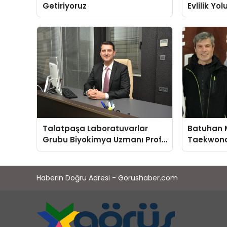
Getiriyoruz
Evlilik Yo
Farkındalı
Gücünü A
Talatpaşa Laboratuvarlar
Batuhan 
Grubu Biyokimya Uzmanı Prof.
Taekwond
Dr. Ahmet Var:
Yumruğu
Haberin Doğru Adresi - Gorushaber.com