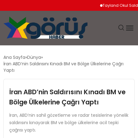
Tayland Okul Saldırıs
EĞITIM
Ana Sayfa
Dünya
İran ABD’nin Saldırısını Kınadı BM ve Bölge Ülkelerine Çağrı
EKONOMI
Yaptı
GÜNDEM
İran ABD’nin Saldırısını Kınadı BM ve
Bölge Ülkelerine Çağrı Yaptı
MAGAZIN
İran, ABD’nin sahil gözetleme ve radar tesislerine yönelik
SAĞLIK
saldırısını kınayarak BM ve bölge ülkelerine acil tepki
çağrısı yaptı.
SPOR