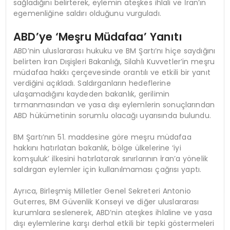
sağladığını belirterek, eylemin ateşkes ihlali ve İran’ın
egemenliğine saldırı olduğunu vurguladı.
ABD’ye ‘Meşru Müdafaa’ Yanıtı
ABD’nin uluslararası hukuku ve BM Şartı’nı hiçe saydığını
belirten İran Dışişleri Bakanlığı, Silahlı Kuvvetler’in meşru
müdafaa hakkı çerçevesinde orantılı ve etkili bir yanıt
verdiğini açıkladı. Saldırganların hedeflerine
ulaşamadığını kaydeden bakanlık, gerilimin
tırmanmasından ve yasa dışı eylemlerin sonuçlarından
ABD hükümetinin sorumlu olacağı uyarısında bulundu.
BM Şartı’nın 51. maddesine göre meşru müdafaa
hakkını hatırlatan bakanlık, bölge ülkelerine ‘iyi
komşuluk’ ilkesini hatırlatarak sınırlarının İran’a yönelik
saldırgan eylemler için kullanılmaması çağrısı yaptı.
Ayrıca, Birleşmiş Milletler Genel Sekreteri Antonio
Guterres, BM Güvenlik Konseyi ve diğer uluslararası
kurumlara seslenerek, ABD’nin ateşkes ihlaline ve yasa
dışı eylemlerine karşı derhal etkili bir tepki göstermeleri