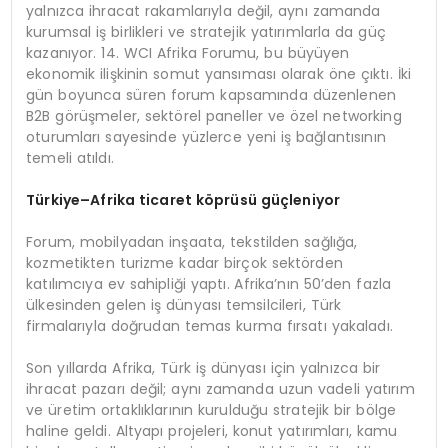
yalnızca ihracat rakamlarıyla değil, aynı zamanda
kurumsal iş birlikleri ve stratejik yatırımlarla da güç
kazanıyor. 14. WCI Afrika Forumu, bu büyüyen
ekonomik ilişkinin somut yansıması olarak öne çıktı. İki
gün boyunca süren forum kapsamında düzenlenen
B2B görüşmeler, sektörel paneller ve özel networking
oturumları sayesinde yüzlerce yeni iş bağlantısının
temeli atıldı.
Türkiye–
Afrika
ticaret k
ö
prüsü güçleniyor
Forum, mobilyadan inşaata, tekstilden sağlığa,
kozmetikten turizme kadar birçok sektörden
katılımcıya ev sahipliği yaptı. Afrika’nın 50’den fazla
ülkesinden gelen iş dünyası temsilcileri, Türk
firmalarıyla doğrudan temas kurma fırsatı yakaladı.
Son yıllarda Afrika, Türk iş dünyası için yalnızca bir
ihracat pazarı değil; aynı zamanda uzun vadeli yatırım
ve üretim ortaklıklarının kurulduğu stratejik bir bölge
haline geldi. Altyapı projeleri, konut yatırımları, kamu