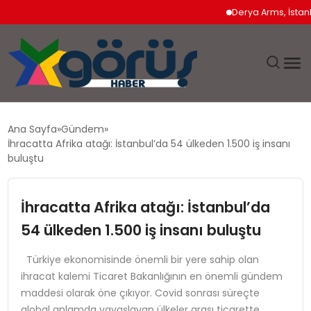
Derya Arms, İstanbul Pro
EĞITIM
Ana Sayfa
Gündem
İhracatta Afrika atağı: İstanbul’da 54 ülkeden 1.500 iş insanı
EKONOMI
buluştu
GÜNDEM
İhracatta Afrika atağı: İstanbul’da
54 ülkeden 1.500 iş insanı buluştu
MAGAZIN
Türkiye ekonomisinde önemli bir yere sahip olan
SAĞLIK
ihracat kalemi Ticaret Bakanlığının en önemli gündem
maddesi olarak öne çıkıyor. Covid sonrası süreçte
SPOR
global anlamda yavaşlayan ülkeler arası ticarette