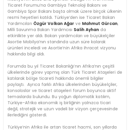
Ticaret Forumu’na Gambiya Teknoloji Bakanı ve
Gambiya Spor Bakanı başta olmak üzere birçok ülkenin
resmi heyetleri katıldı. Türkiye’den ise Ticaret Bakan
Yardımcıları
Özgü
r Volkan A
ğar
ve
Mahmut Gü
rcan
,
Milli Savunma Bakan Yardımcısı
Salih Ayhan
da
etkinlikte yer aldı. Bakan yardımcıları ve büyükelçiler
Asortie Mobilya’nın standında uzun süre kalarak
ürünleri inceledi ve Asortie’nin Afrika ihracat vizyonu
hakkında bilgi aldı.
Forumda bu yıl Ticaret Bakanlığı’nın Afrika’nın çeşitli
ülkelerinde görev yapmış olan Türk Ticaret Ataşeleri de
katılarak bölge ticareti hakkında önemli bilgiler
paylaştı. Ayrıca farklı Afrika ülkelerinden büyükelçiler,
konsoloslar ve ticaret ataşeleri forum boyunca aktif
temaslarda bulundu. Bu yoğun diplomatik katılım,
Türkiye–Afrika ekonomik iş birliğinin yalnızca ticari
değil, stratejik ve uzun vadeli bir vizyon çerçevesinde
ilerlediğini gösterdi.
Türkiye’nin Afrika ile artan ticaret hacmi, son yıllarda