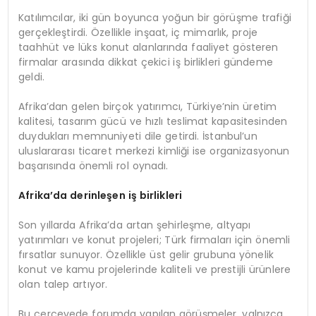
Katılımcılar, iki gün boyunca yoğun bir görüşme trafiği
gerçekleştirdi. Özellikle inşaat, iç mimarlık, proje
taahhüt ve lüks konut alanlarında faaliyet gösteren
firmalar arasında dikkat çekici iş birlikleri gündeme
geldi.
Afrika’dan gelen birçok yatırımcı, Türkiye’nin üretim
kalitesi, tasarım gücü ve hızlı teslimat kapasitesinden
duydukları memnuniyeti dile getirdi. İstanbul’un
uluslararası ticaret merkezi kimliği ise organizasyonun
başarısında önemli rol oynadı.
Afrika’
da
derinleş
en i
ş birlikleri
Son yıllarda Afrika’da artan şehirleşme, altyapı
yatırımları ve konut projeleri; Türk firmaları için önemli
fırsatlar sunuyor. Özellikle üst gelir grubuna yönelik
konut ve kamu projelerinde kaliteli ve prestijli ürünlere
olan talep artıyor.
Bu çerçevede forumda yapılan görüşmeler, yalnızca