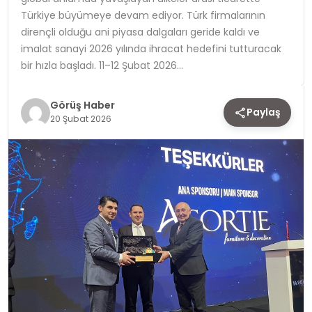
Türkiye büyümeye devam ediyor. Türk firmalarının
TEKNOLOJI
dirençli olduğu ani piyasa dalgaları geride kaldı ve
imalat sanayi 2026 yılında ihracat hedefini tutturacak
YAŞAM
bir hızla başladı. 11–12 Şubat 2026…
Görüş Haber
Paylaş
20 Şubat 2026