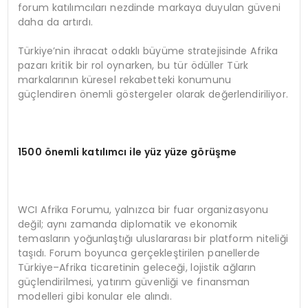
forum katılımcıları nezdinde markaya duyulan güveni
daha da artırdı.
Türkiye’nin ihracat odaklı büyüme stratejisinde Afrika
pazarı kritik bir rol oynarken, bu tür ödüller Türk
markalarının küresel rekabetteki konumunu
güçlendiren önemli göstergeler olarak değerlendiriliyor.
1500
ö
nemli katılımcı ile yüz yü
ze g
ö
rüşme
WCI Afrika Forumu, yalnızca bir fuar organizasyonu
değil; aynı zamanda diplomatik ve ekonomik
temasların yoğunlaştığı uluslararası bir platform niteliği
taşıdı. Forum boyunca gerçekleştirilen panellerde
Türkiye–Afrika ticaretinin geleceği, lojistik ağların
güçlendirilmesi, yatırım güvenliği ve finansman
modelleri gibi konular ele alındı.