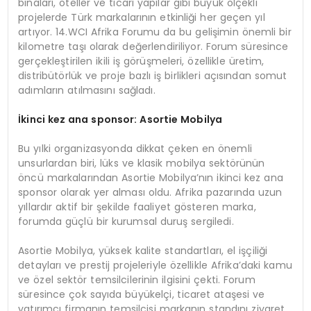
binaları, oteller ve ticari yapılar gibi büyük ölçekli
projelerde Türk markalarının etkinliği her geçen yıl
artıyor. 14.WCI Afrika Forumu da bu gelişimin önemli bir
kilometre taşı olarak değerlendiriliyor. Forum süresince
gerçekleştirilen ikili iş görüşmeleri, özellikle üretim,
distribütörlük ve proje bazlı iş birlikleri açısından somut
adımların atılmasını sağladı.
İkinci kez ana s
ponsor: Asortie Mobilya
Bu yılki organizasyonda dikkat çeken en önemli
unsurlardan biri, lüks ve klasik mobilya sektörünün
öncü markalarından Asortie Mobilya’nın ikinci kez ana
sponsor olarak yer alması oldu. Afrika pazarında uzun
yıllardır aktif bir şekilde faaliyet gösteren marka,
forumda güçlü bir kurumsal duruş sergiledi.
Asortie Mobilya, yüksek kalite standartları, el işçiliği
detayları ve prestij projeleriyle özellikle Afrika’daki kamu
ve özel sektör temsilcilerinin ilgisini çekti. Forum
süresince çok sayıda büyükelçi, ticaret ataşesi ve
yatırımcı firmanın temsilcisi markanın standını ziyaret