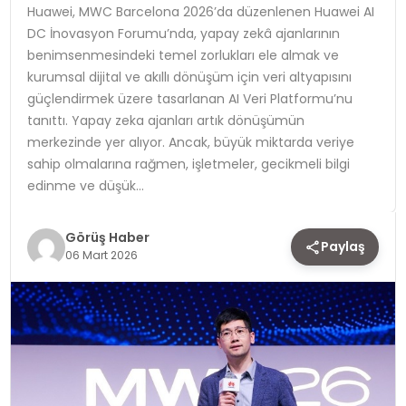
Huawei, MWC Barcelona 2026’da düzenlenen Huawei AI
DC İnovasyon Forumu’nda, yapay zekâ ajanlarının
TEKNOLOJI
benimsenmesindeki temel zorlukları ele almak ve
kurumsal dijital ve akıllı dönüşüm için veri altyapısını
YAŞAM
güçlendirmek üzere tasarlanan AI Veri Platformu’nu
tanıttı. Yapay zeka ajanları artık dönüşümün
merkezinde yer alıyor. Ancak, büyük miktarda veriye
sahip olmalarına rağmen, işletmeler, gecikmeli bilgi
edinme ve düşük…
Görüş Haber
Paylaş
06 Mart 2026