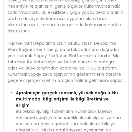
belleği ve deneyim birikimi eksikliği gibi birçok zorluk
nedeniyle AI ajanlarını geniş ölçekte kullanmakta hâlâ
zorlanmaktadır. Bu eksiklikler, çoğu yapay zekâ ajanının
üretim düzeyinde kurumsal uygulamalara hazır
olmaktan uzak, tanıtım aşamasında kalmasına neden
olmaktadır.
Huawei Veri Depolama Ürün Grubu Flash Depolama
Alanı Başkanı Xie Liming, bu ortak zorluklara doğrudan
yanıt olarak Yapay Zekâ Veri Platformu’nu tanıttı. Bilgi
tabanını, KV önbelleğini ve bellek bankasını entegre
eder ve UCM tarafından koordine edilir. Bu platform,
kurumsal yapay zekâ ajanlarının gösterimlerin ötesine
geçerek gerçek üretim araçları haline gelmesini sağlar.
Ajanlar için gerçek zamanlı, yüksek doğruluklu
multimodal bilgi erişimi ile bilgi üretimi ve
erişimi
Bu teknoloji, bilgi tabanlarını kullanarak kaynak
verilerdeki değişiklikleri sürekli olarak algılar ve ham
verileri neredeyse gerçek zamanlı olarak bilgiye
dönüştürür. Multimodal kayıpsız ayrıştırma ve