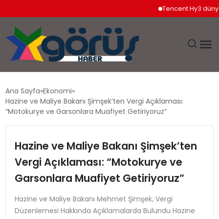
Tencent Hy3 dünya gen
EĞITIM
Ana Sayfa
Ekonomi
Hazine ve Maliye Bakanı Şimşek’ten Vergi Açıklaması:
EKONOMI
“Motokurye ve Garsonlara Muafiyet Getiriyoruz”
GÜNDEM
Hazine ve Maliye Bakanı Şimşek’ten
Vergi Açıklaması: “Motokurye ve
MAGAZIN
Garsonlara Muafiyet Getiriyoruz”
SAĞLIK
Hazine ve Maliye Bakanı Mehmet Şimşek, Vergi
Düzenlemesi Hakkında Açıklamalarda Bulundu Hazine
SPOR