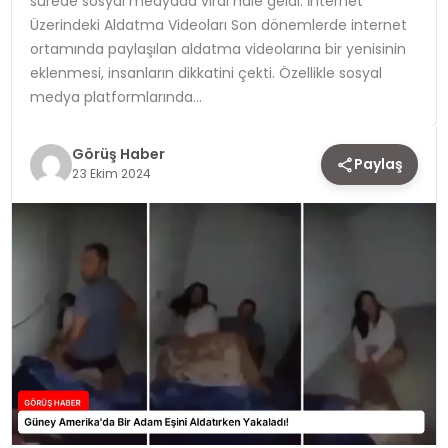
sürede sosyal medyada viral hale geldi. İnternet
Üzerindeki Aldatma Videoları Son dönemlerde internet
TEKNOLOJI
ortamında paylaşılan aldatma videolarına bir yenisinin
eklenmesi, insanların dikkatini çekti. Özellikle sosyal
YAŞAM
medya platformlarında…
Görüş Haber
Paylaş
23 Ekim 2024