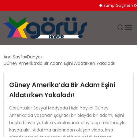
Trump Göçmen Kamyon 
EĞITIM
Ana Sayfa
Dünya
Güney Amerika’da Bir Adam Eşini Aldatırken Yakaladı!
EKONOMI
Güney Amerika’da Bir Adam Eşini
GÜNDEM
Aldatırken Yakaladı!
MAGAZIN
Görüntüler Sosyal Medyada Hızla Yayıldı Güney
Amerika’da yaşanan şaşırtıcı bir olayda bir adam, eşini
SAĞLIK
başka biriyle yatakta yakalayarak olayı cep telefonuyla
kayda aldı. Aldatma anlarından oluşan video, kısa
SPOR