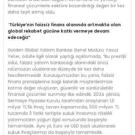
finansal çözümlerle sektöre kazandırdığı değeri bir kez
daha teyit etmiş oldu.
“
T
ürkiye’nin
faizsiz finans alanında artmakta olan
global rekabet gücüne katkı vermeye devam
edeceğiz”
Golden Global Yatırım Bankası Genel Müdürü Yavuz
Yeter, ödülle ilgili olarak yaptığı açıklamada, “Bu prestijli
ödül, faizsiz yatırım bankacılığı alanındaki öncü
rolümüzün uluslararası düzeyde bir kez daha
tescillenmesidir. Kuruluşumuzdan bu yana, faizsiz
finans prensiplerine bağlı kalarak müşterilerimize
katma değer oluşturan, güvenilir ve sürdürülebilir
finansal çözümler sunmayı ilke edindik. 2024 yılında,
Sermaye Piyasası Kurulu tarafından onaylanan 1,5
milyar TL’lik ihraç tavanı kapsamında, 500 milyon TL
tutarında 3 farklı tertipte sukuk ihracımızı nitelikli
yatırımcıların yoğun ilgisi sonucunda başarıyla
tamamladık. Aynı yıl, Euro ve USD bazlı uluslararası
sukuk ihraçlarımızı da başarıyla tamamladık.