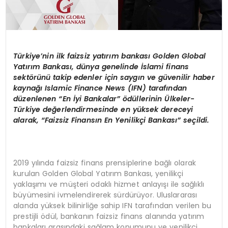
Türkiye
’
nin ilk faizsiz yatırım bankası
Golden Global
Yat
ırım Bankası, dünya genelinde İslami finans
sekt
ö
rünü takip edenler için saygın ve güvenilir haber
kaynağı
Islamic Finance News (IFN) taraf
ından
düzenlenen
“
En
İyi Bankalar” ödüllerinin
Ü
lkeler-
Türkiye değerlendirmesinde en yüksek dereceyi
alarak,
“
Faizsiz Finansın En Yenilikçi Bankası” seçildi.
2019 yılında faizsiz finans prensiplerine bağlı olarak
kurulan Golden Global Yatırım Bankası, yenilikçi
yaklaşımı ve müşteri odaklı hizmet anlayışı ile sağlıklı
büyümesini ivmelendirerek sürdürüyor. Uluslararası
alanda yüksek bilinirliğe sahip IFN tarafından verilen bu
prestijli ödül, bankanın faizsiz finans alanında yatırım
bankaları arasındaki sağlam konumunu ve yenilikçi