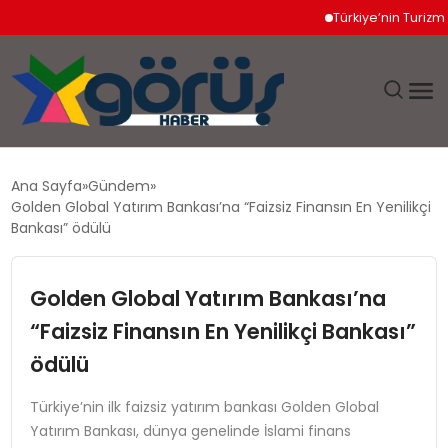
Türkiye’nin Turizm Geli
EĞITIM
Ana Sayfa
Gündem
Golden Global Yatırım Bankası’na “Faizsiz Finansın En Yenilikçi
EKONOMI
Bankası” ödülü
GÜNDEM
Golden Global Yatırım Bankası’na
“Faizsiz Finansın En Yenilikçi Bankası”
MAGAZIN
ödülü
SAĞLIK
Türkiye’nin ilk faizsiz yatırım bankası Golden Global
Yatırım Bankası, dünya genelinde İslami finans
SPOR