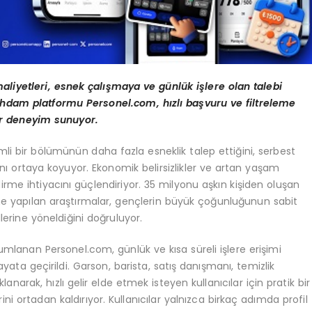
aliyetleri, esnek çalışmaya ve günlük işlere olan talebi
tihdam platformu Personel.com, hızlı başvuru ve filtreleme
 bir deneyim sunuyor.
mli bir bölümünün daha fazla esneklik talep ettiğini, serbest
ğını ortaya koyuyor. Ekonomik belirsizlikler ve artan yaşam
ndirme ihtiyacını güçlendiriyor. 35 milyonu aşkın kişiden oluşan
ine yapılan araştırmalar, gençlerin büyük çoğunluğunun sabit
rine yöneldiğini doğruluyor.
umlanan Personel.com, günlük ve kısa süreli işlere erişimi
hayata geçirildi. Garson, barista, satış danışmanı, temizlik
lanarak, hızlı gelir elde etmek isteyen kullanıcılar için pratik bir
 ortadan kaldırıyor. Kullanıcılar yalnızca birkaç adımda profil