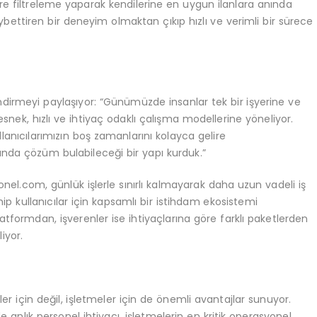
öre filtreleme yaparak kendilerine en uygun ilanlara anında
bettiren bir deneyim olmaktan çıkıp hızlı ve verimli bir sürece
lendirmeyi paylaşıyor: “Günümüzde insanlar tek bir işyerine ve
snek, hızlı ve ihtiyaç odaklı çalışma modellerine yöneliyor.
anıcılarımızın boş zamanlarını kolayca gelire
nında çözüm bulabileceği bir yapı kurduk.”
onel.com, günlük işlerle sınırlı kalmayarak daha uzun vadeli iş
hip kullanıcılar için kapsamlı bir istihdam ekosistemi
platformdan, işverenler ise ihtiyaçlarına göre farklı paketlerden
iyor.
er için değil, işletmeler için de önemli avantajlar sunuyor.
e anlık personel ihtiyacı, işletmelerin en kritik operasyonel