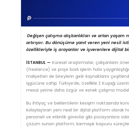
Değişen çalış
ma al
ışkanlıkları ve artan yaşam m
artırıyor. Bu dönüşüme yanıt veren yeni nesil is
özellikleriyle iş arayanlar ve işverenlere dijital
İSTANBUL —
Küresel araştırmalar, çalışanların öne
(freelance) ve proje bazlı işlerin hızla yaygınlaştı
maliyetleri de bireylerin gelir kaynaklarını çeşitle
işgücüne sahip Türkiye’de, özellikle Z Kuşağı üzer
mesai yerine daha özgür ve esnek çalışma modelle
Bu ihtiyaç ve beklentilerin kesişim noktasında kon
kolaylaştıran yeni nesil bir dijital platform olarak 
personeli ve etkinlik görevlisi gibi pozisyonlara odak
çözüm sunan platform; karmaşık başvuru süreçlerini