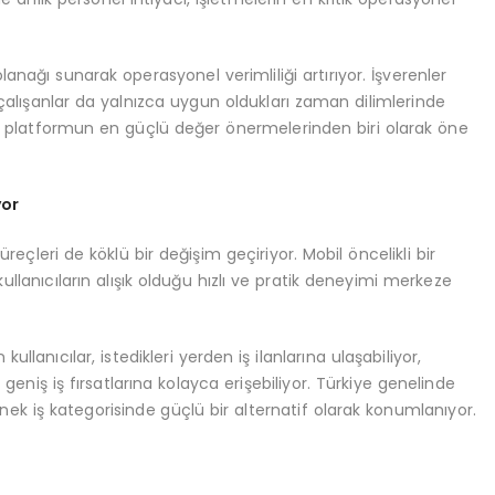
anağı sunarak operasyonel verimliliği artırıyor. İşverenler
 çalışanlar da yalnızca uygun oldukları zaman dilimlerinde
yda, platformun en güçlü değer önermelerinden biri olarak öne
yor
reçleri de köklü bir değişim geçiriyor. Mobil öncelikli bir
kullanıcıların alışık olduğu hızlı ve pratik deneyimi merkeze
lanıcılar, istedikleri yerden iş ilanlarına ulaşabiliyor,
eniş iş fırsatlarına kolayca erişebiliyor. Türkiye genelinde
k iş kategorisinde güçlü bir alternatif olarak konumlanıyor.