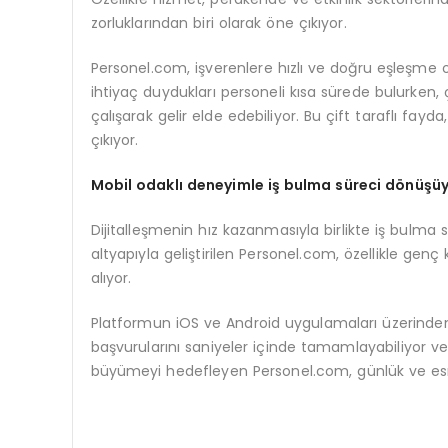
zorluklarından biri olarak öne çıkıyor.
Personel.com, işverenlere hızlı ve doğru eşleşme ol
ihtiyaç duydukları personeli kısa sürede bulurken,
çalışarak gelir elde edebiliyor. Bu çift taraflı fa
çıkıyor.
Mobil odaklı deneyimle iş bulma süreci dönüşü
Dijitalleşmenin hız kazanmasıyla birlikte iş bulma sü
altyapıyla geliştirilen Personel.com, özellikle genç 
alıyor.
Platformun iOS ve Android uygulamaları üzerinden kul
başvurularını saniyeler içinde tamamlayabiliyor ve g
büyümeyi hedefleyen Personel.com, günlük ve esne