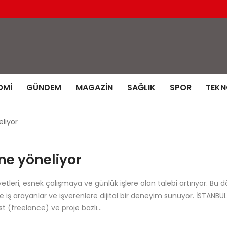
OMI
GÜNDEM
MAGAZIN
SAĞLIK
SPOR
TEKN
liyor
ne yöneliyor
etleri, esnek çalışmaya ve günlük işlere olan talebi artırıyor. B
le iş arayanlar ve işverenlere dijital bir deneyim sunuyor. İSTANBUL
st (freelance) ve proje bazlı…