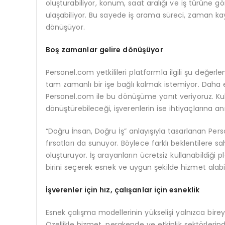
oluşturabiliyor, konum, saat aralığı ve iş türüne g
ulaşabiliyor. Bu sayede iş arama süreci, zaman kay
dönüşüyor.
Boş zamanlar gelire dönüşüyor
Personel.com yetkilileri platformla ilgili şu değer
tam zamanlı bir işe bağlı kalmak istemiyor. Daha e
Personel.com ile bu dönüşüme yanıt veriyoruz. Kull
dönüştürebileceği, işverenlerin ise ihtiyaçlarına a
“Doğru İnsan, Doğru İş” anlayışıyla tasarlanan Pers
fırsatları da sunuyor. Böylece farklı beklentilere sa
oluşturuyor. İş arayanların ücretsiz kullanabildiği 
birini seçerek esnek ve uygun şekilde hizmet alabil
İşverenler iç
in hız, çalışanlar için esneklik
Esnek çalışma modellerinin yükselişi yalnızca bireyl
Özellikle hizmet, perakende ve etkinlik sektörlerind