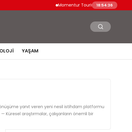
Momentur Tourism & Travel, Dubai Turizm
18:54:37
OLOJI
YAŞAM
u dönüşüme yanıt veren yeni nesil istihdam platformu
 — Küresel araştırmalar, çalışanların önemli bir