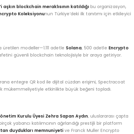
i aşkın blockchain meraklısının katıldığı
bu organizasyon,
ncrypto Koleksiyonu
nun Türkiye’deki ilk tanıtımı için etkileyici
yıda üretilen modeller—1.111 adetle
Solana
, 500 adetle
Encrypto
afetini güvenli blockchain teknolojisiyle bir araya getiriyor.
rana entegre QR kod ile dijital cüzdan erişimi, Spectracoat
knik mükemmeliyetiyle etkinlikte büyük beğeni topladı.
önetim Kurulu Üyesi Zehra Sapan Aydın
, uluslararası çapta
rçok yabancı katılımcının ağırlandığı prestijli bir platform
tan duydukları memnuniyeti
ve Franck Muller Encrypto