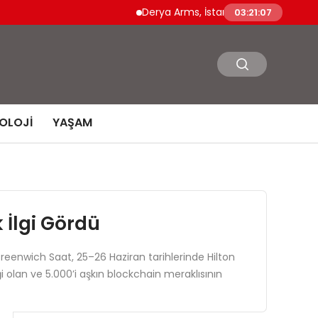
Derya Arms, İstanbul Prohunt 2026’da yeni 
03:21:08
OLOJI
YAŞAM
 İlgi Gördü
Greenwich Saat, 25–26 Haziran tarihlerinde Hilton
 olan ve 5.000’i aşkın blockchain meraklısının