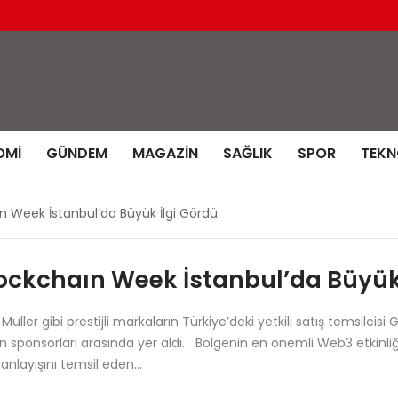
OMI
GÜNDEM
MAGAZIN
SAĞLIK
SPOR
TEKN
n Week İstanbul’da Büyük İlgi Gördü
lockchaın Week İstanbul’da Büyük
 gibi prestijli markaların Türkiye’deki yetkili satış temsilcisi 
sponsorları arasında yer aldı. Bölgenin en önemli Web3 etkinliği
s anlayışını temsil eden…