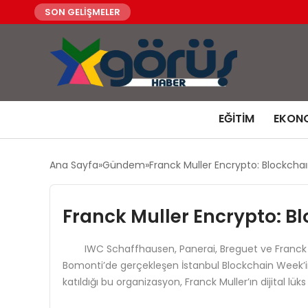
SON GELİŞMELER
EĞITIM
EKON
Ana Sayfa
Gündem
Franck Muller Encrypto: Blockchaı
Franck Muller Encrypto: B
IWC Schaffhausen, Panerai, Breguet ve Franck Muller
Bomonti’de gerçekleşen İstanbul Blockchain Week’in 
katıldığı bu organizasyon, Franck Muller’ın dijital lük