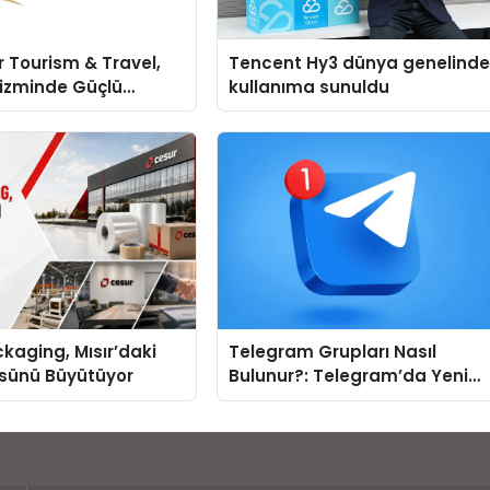
 Tourism & Travel,
Tencent Hy3 dünya genelind
rizminde Güçlü
kullanıma sunuldu
 Ağıyla Fark
kaging, Mısır’daki
Telegram Grupları Nasıl
ssünü Büyütüyor
Bulunur?: Telegram’da Yeni
İnsanlarla Tanışmanın
Topluluk Yolu