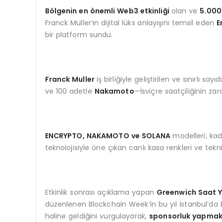
Bölgenin en önemli Web3 etkinliği
olan ve
5.000’
Franck Muller’ın dijital lüks anlayışını temsil eden
E
bir platform sundu.
Franck Muller
iş birliğiyle geliştirilen ve sınırlı sa
ve 100 adetle
Nakamoto
—İsviçre saatçiliğinin zar
ENCRYPTO, NAKAMOTO ve SOLANA
modelleri; kad
teknolojisiyle öne çıkan canlı kasa renkleri ve te
Etkinlik sonrası açıklama yapan
Greenwich Saat Y
düzenlenen Blockchain Week’in bu yıl İstanbul’da bi
haline geldiğini vurgulayarak,
sponsorluk yapmak