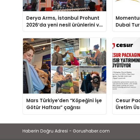
Derya Arms, İstanbul Prohunt
Momentur
2026’da yeni nesil ürünlerini ve
Dubai Tu
global marka vizyonunu
Operasyon
sergiledi
Yaratıyor
Mars Türkiye’den “Köpeğini İşe
Cesur Pac
Götür Haftası” çağrısı
Üretim Ü
Haberin Doğru Adresi - Gorushaber.com