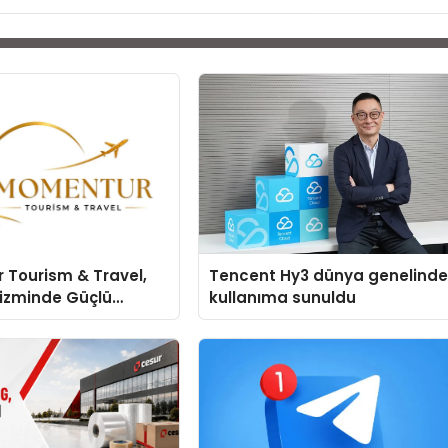
 Tourism & Travel,
Tencent Hy3 dünya genelind
rizminde Güçlü
kullanıma sunuldu
 Ağıyla Fark