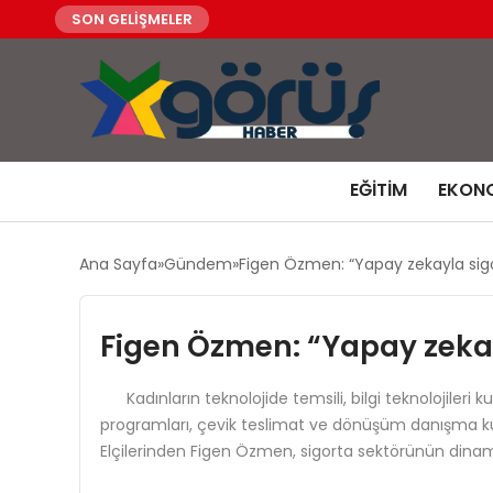
SON GELİŞMELER
EĞITIM
EKON
Ana Sayfa
Gündem
Figen Özmen: “Yapay zekayla sigor
Figen Özmen: “Yapay zekayl
Kadınların teknolojide temsili, bilgi teknolojileri kur
programları, çevik teslimat ve dönüşüm danışma ku
Elçilerinden Figen Özmen, sigorta sektörünün dinami