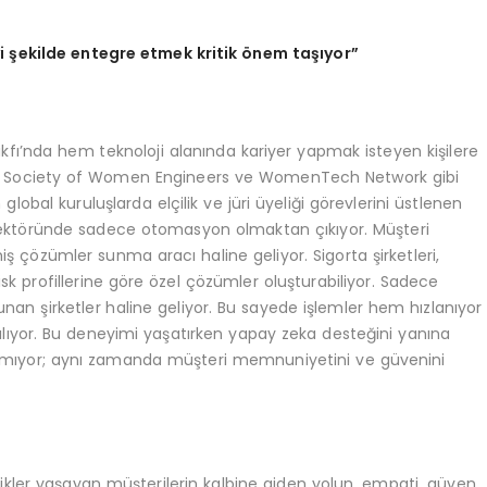
yi
ş
ekilde entegre etmek kritik
ö
nem ta
şı
yor”
kfı’nda hem teknoloji alanında kariyer yapmak isteyen kişilere
a; Society of Women Engineers ve WomenTech Network gibi
 global kuruluşlarda elçilik ve jüri üyeliği görevlerini üstlenen
ktöründe sadece otomasyon olmaktan çıkıyor. Müşteri
miş çözümler sunma aracı haline geliyor. Sigorta şirketleri,
isk profillerine göre özel çözümler oluşturabiliyor. Sadece
an şirketler haline geliyor. Bu sayede işlemler hem hızlanıyor
lıyor. Bu deneyimi yaşatırken yapay zeka desteğini yanına
almıyor; aynı zamanda müşteri memnuniyetini ve güvenini
zlikler yaşayan müşterilerin kalbine giden yolun, empati, güven