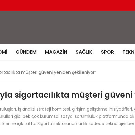
OMI
GÜNDEM
MAGAZIN
SAĞLIK
SPOR
TEKN
tacılıkta müşteri güveni yeniden şekilleniyor”
a sigortacılıkta müşteri güveni 
uluşları, iş analizi strateji komitesi, girişim geliştirme inisiyatifl
rulları gibi pek çok kurumsal sosyal sorumluluk platformunda a
klerine ışık tuttu. Sigorta sektörünün artık sadece teknolojiyi 