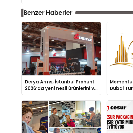
Benzer Haberler
Derya Arms, İstanbul Prohunt
Momentur
2026’da yeni nesil ürünlerini ve
Dubai Tu
global marka vizyonunu
Operasyon
sergiledi
Yaratıyor