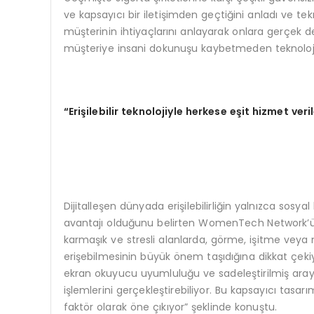
ve kapsayıcı bir iletişimden geçtiğini anladı ve tekno
müşterinin ihtiyaçlarını anlayarak onlara gerçek de
müşteriye insani dokunuşu kaybetmeden teknolojiyi
“
Eri
ş
ilebilir teknolojiyle herkese e
ş
it hizmet veril
Dijitalleşen dünyada erişilebilirliğin yalnızca sosya
avantajı olduğunu belirten WomenTech Network’ün 
karmaşık ve stresli alanlarda, görme, işitme veya
erişebilmesinin büyük önem taşıdığına dikkat çeki
ekran okuyucu uyumluluğu ve sadeleştirilmiş arayüz
işlemlerini gerçekleştirebiliyor. Bu kapsayıcı tasarı
faktör olarak öne çıkıyor” şeklinde konuştu.