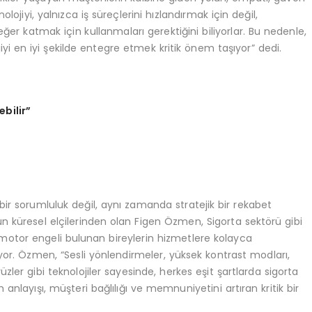
lojiyi, yalnızca iş süreçlerini hızlandırmak için değil,
ğer katmak için kullanmaları gerektiğini biliyorlar. Bu nedenle,
 en iyi şekilde entegre etmek kritik önem taşıyor” dedi.
ebilir
”
l bir sorumluluk değil, aynı zamanda stratejik bir rekabet
küresel elçilerinden olan Figen Özmen, Sigorta sektörü gibi
 motor engeli bulunan bireylerin hizmetlere kolayca
yor. Özmen, “Sesli yönlendirmeler, yüksek kontrast modları,
ler gibi teknolojiler sayesinde, herkes eşit şartlarda sigorta
m anlayışı, müşteri bağlılığı ve memnuniyetini artıran kritik bir