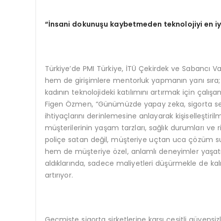
“İnsani dokunu
ş
u kaybetmeden teknolojiyi en i
Türkiye’de PMI Türkiye, İTÜ Çekirdek ve Sabancı Va
hem de girişimlere mentorluk yapmanın yanı sır
kadının teknolojideki katılımını artırmak için çalışan
Figen Özmen, “Günümüzde yapay zeka, sigorta se
ihtiyaçlarını derinlemesine anlayarak kişiselleştiril
müşterilerinin yaşam tarzları, sağlık durumları ve r
poliçe satan değil, müşteriye uçtan uca çözüm sun
hem de müşteriye özel, anlamlı deneyimler yaşatı
aldıklarında, sadece maliyetleri düşürmekle de k
artırıyor.
Geçmişte sigorta şirketlerine karşı çeşitli güvensi