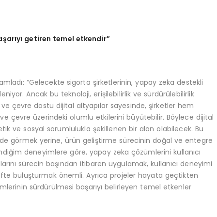
a
ş
ar
ı
y
ı
getiren temel etkendir
”
ladı: “Gelecekte sigorta şirketlerinin, yapay zeka destekli
yor. Ancak bu teknoloji, erişilebilirlik ve sürdürülebilirlik
ı ve çevre dostu dijital altyapılar sayesinde, şirketler hem
çevre üzerindeki olumlu etkilerini büyütebilir. Böylece dijital
etik ve sosyal sorumlulukla şekillenen bir alan olabilecek. Bu
şeklinde görmek yerine, ürün geliştirme sürecinin doğal ve entegre
dindiğim deneyimlere göre, yapay zeka çözümlerini kullanıcı
rtlarını sürecin başından itibaren uygulamak, kullanıcı deneyimi
hedefte buluşturmak önemli. Ayrıca projeler hayata geçtikten
mlerinin sürdürülmesi başarıyı belirleyen temel etkenler