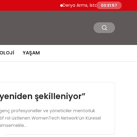
Derya Arms, İstanbul Prohunt 2026’da yeni 
03:31:58
OLOJI
YAŞAM
yeniden şekilleniyor”
eri, genç profesyoneller ve yöneticiler mentorluk
ktif rol üstlenen WomenTech Network’ün Küresel
benimsemekle…