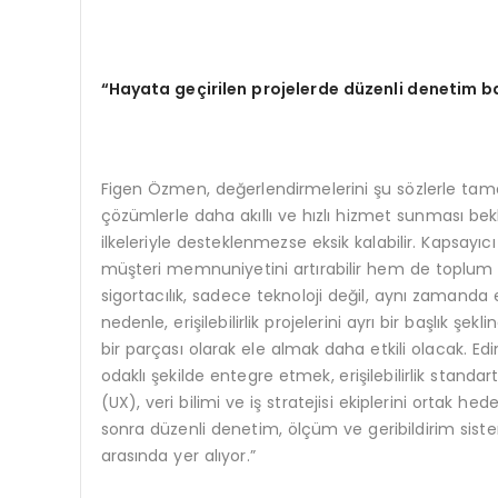
“
Hayata ge
ç
irilen projelerde d
ü
zenli denetim b
Figen Özmen, değerlendirmelerini şu sözlerle tamam
çözümlerle daha akıllı ve hızlı hizmet sunması bekleni
ilkeleriyle desteklenmezse eksik kalabilir. Kapsayıc
müşteri memnuniyetini artırabilir hem de toplum ve 
sigortacılık, sadece teknoloji değil, aynı zamanda 
nedenle, erişilebilirlik projelerini ayrı bir başlık 
bir parçası olarak ele almak daha etkili olacak. E
odaklı şekilde entegre etmek, erişilebilirlik standa
(UX), veri bilimi ve iş stratejisi ekiplerini ortak 
sonra düzenli denetim, ölçüm ve geribildirim siste
arasında yer alıyor.”