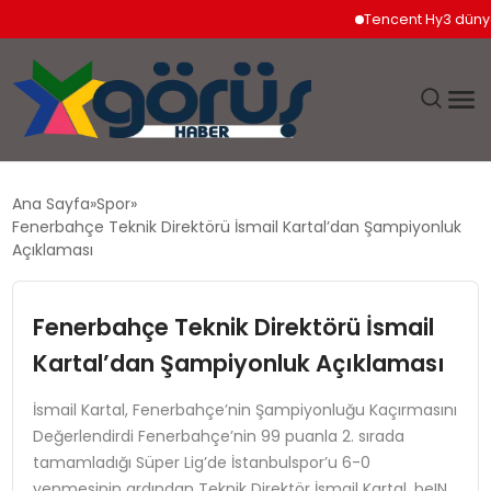
Tencent Hy3 dünya ge
EĞITIM
Ana Sayfa
Spor
Fenerbahçe Teknik Direktörü İsmail Kartal’dan Şampiyonluk
EKONOMI
Açıklaması
GÜNDEM
Fenerbahçe Teknik Direktörü İsmail
Kartal’dan Şampiyonluk Açıklaması
MAGAZIN
İsmail Kartal, Fenerbahçe’nin Şampiyonluğu Kaçırmasını
SAĞLIK
Değerlendirdi Fenerbahçe’nin 99 puanla 2. sırada
tamamladığı Süper Lig’de İstanbulspor’u 6-0
SPOR
yenmesinin ardından Teknik Direktör İsmail Kartal, beIN