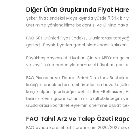
Diğer Ürün Gruplarında Fiyat Hare
Şeker fiyat endeksi Mayıs ayında yüzde 7,5’lik bir y
üretimine yönlendirilme beklentisi ve El Nino hava o
FAO Süt Ürünleri Fiyat Endeksi, uluslararası tereya
geriledi. Peynir fiyatları genel olarak sabit kalırken
Büyükbaş hayvan eti fiyatları Çin ve ABD’den gelen 
ve zayıf talep nedeniyle domuz eti fiyatları geriledi.
FAO Piyasalar ve Ticaret Birimi Direktörü Boubaker
kaldığını ancak artan tahıl fiyatlarının hava koşulla
karşı kırılganlığı artırdığını belirtti. Ben-Belhassen
belirsizliklerin gübre kullanımını azaltabileceğini v
uluslararası koordineli eylemin önemine dikkat çek
FAO Tahıl Arz ve Talep Özeti Rap
FAO ayrıca küresel tahıl üretiminin 2026/2027 se