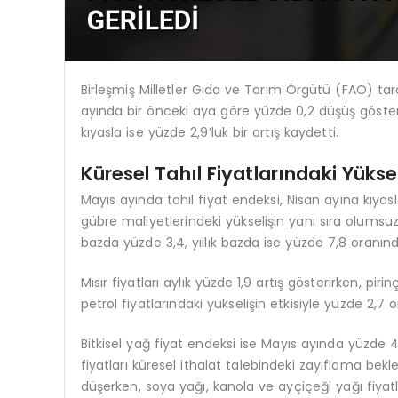
Birleşmiş Milletler Gıda ve Tarım Örgütü (FAO) tara
ayında bir önceki aya göre yüzde 0,2 düşüş göster
kıyasla ise yüzde 2,9’luk bir artış kaydetti.
Küresel Tahıl Fiyatlarındaki Yükse
Mayıs ayında tahıl fiyat endeksi, Nisan ayına kıyasl
gübre maliyetlerindeki yükselişin yanı sıra olumsuz h
bazda yüzde 3,4, yıllık bazda ise yüzde 7,8 oranında
Mısır fiyatları aylık yüzde 1,9 artış gösterirken, pir
petrol fiyatlarındaki yükselişin etkisiyle yüzde 2,7 o
Bitkisel yağ fiyat endeksi ise Mayıs ayında yüzde 4
fiyatları küresel ithalat talebindeki zayıflama bekl
düşerken, soya yağı, kanola ve ayçiçeği yağı fiyat