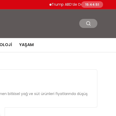
Trump ABD’de Doğumla Vatandaşlık Hakları
15:44:52
OLOJI
YAŞAM
ğmen bitkisel yağ ve süt ürünleri fiyatlarında düşüş