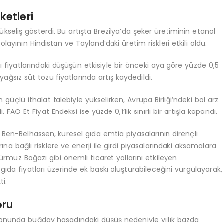
ketleri
ükseliş gösterdi. Bu artışta Brezilya’da şeker üretiminin etanol
layının Hindistan ve Tayland’daki üretim riskleri etkili oldu.
ğı fiyatlarındaki düşüşün etkisiyle bir önceki aya göre yüzde 0,5
, yağsız süt tozu fiyatlarında artış kaydedildi.
güçlü ithalat talebiyle yükselirken, Avrupa Birliği’ndeki bol arz
 FAO Et Fiyat Endeksi ise yüzde 0,1’lik sınırlı bir artışla kapandı.
 Ben-Belhassen, küresel gıda emtia piyasalarının dirençli
rına bağlı risklere ve enerji ile girdi piyasalarındaki aksamalara
, Hürmüz Boğazı gibi önemli ticaret yollarını etkileyen
e gıda fiyatları üzerinde ek baskı oluşturabileceğini vurgulayarak
ti.
oru
zonunda buğday hasadındaki düşüş nedeniyle yıllık bazda