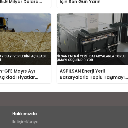
15,9 Milyar Dolara
İçin Son Gün Yarın
m-GFE Mayıs Ayı
ASPİLSAN Enerji Yerli
 Açıkladı Fiyatlar
Bataryalarla Toplu Taşımayı
Güçlendiriyor
Hakkımızda
İletişim
Künye