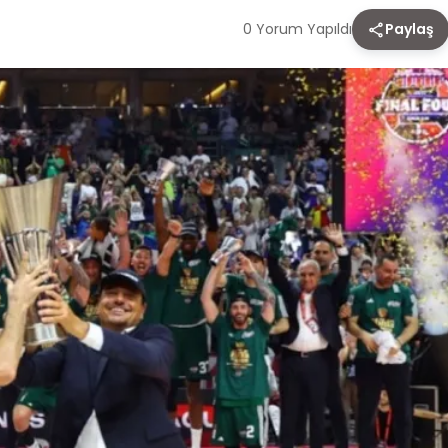
0 Yorum Yapıldı
Paylaş