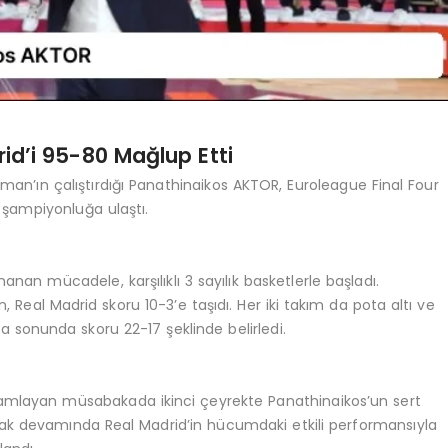
id’i 95-80 Mağlup Etti
aman’ın çalıştırdığı Panathinaikos AKTOR, Euroleague Final Four
şampiyonluğa ulaştı.
nan mücadele, karşılıklı 3 sayılık basketlerle başladı.
eal Madrid skoru 10-3’e taşıdı. Her iki takım da pota altı ve
a sonunda skoru 22-17 şeklinde belirledi.
mamlayan müsabakada ikinci çeyrekte Panathinaikos’un sert
ncak devamında Real Madrid’in hücumdaki etkili performansıyla