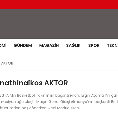
OMI
GÜNDEM
MAGAZIN
SAĞLIK
SPOR
TEKN
s AKTOR
nathinaikos AKTOR
ti A Milli Basketbol Takımı’nın başantrenörü Ergin Ataman’ın çalı
mpiyonluğa ulaştı. Maçın Genel Gidişi Almanya’nın başkenti Berli
e 2 hücumdan boş dönerken, Real Madrid skoru…