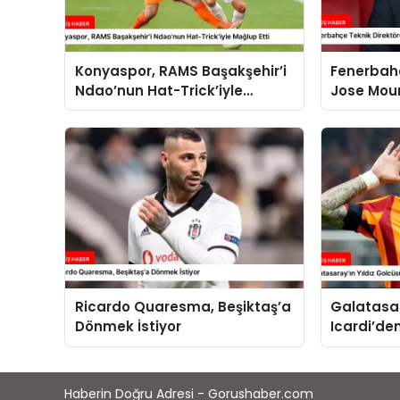
Konyaspor, RAMS Başakşehir’i
Fenerbahç
Ndao’nun Hat-Trick’iyle
Jose Mou
Mağlup Etti
Maçı İçin 
Ricardo Quaresma, Beşiktaş’a
Galatasar
Dönmek İstiyor
Icardi’de
Paylaşımı
Haberin Doğru Adresi - Gorushaber.com