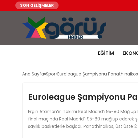
SON GELİŞMELER
EĞITIM
EKON
Ana Sayfa
Spor
Euroleague Şampiyonu Panathinaiko
Euroleague Şampiyonu Pa
Ergin Ataman’ın Takımı Real Madrid’i 95-80 Mağlup Et
final maçında Real Madrid’i 95-80 mağlup ederek şa
sayılık basketlerle başladı. Panathinaikos, üst üst