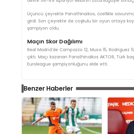
devre 54-49 İspanyol ekibinin üstünlüğüyle sonuç
Üçüncü çeyrekte Panathinaikos, özellikle savunma
girdi. Son çeyrekte de coşkulu bir oyun ortaya k
şampiyon oldu.
Maçın Skor Dağılımı
Real Madrid’de Campazzo 12, Musa 15, Rodriguez 11
çıktı. Maçı kazanan Panathinaikos AKTOR, Türk ba
Euroleague şampiyonluğunu elde etti.
Benzer Haberler