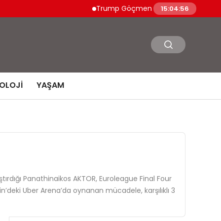
Trump Göçmen Kamyon Şoförleri Yerine G
15:04:57
OLOJI
YAŞAM
ştırdığı Panathinaikos AKTOR, Euroleague Final Four
n’deki Uber Arena’da oynanan mücadele, karşılıklı 3