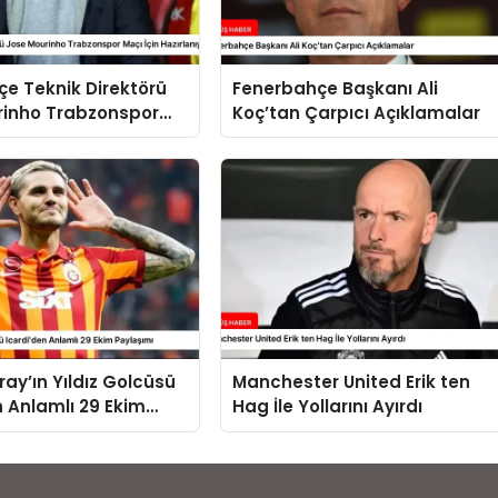
e Teknik Direktörü
Fenerbahçe Başkanı Ali
rinho Trabzonspor
Koç’tan Çarpıcı Açıklamalar
Hazırlanıyor
ay’ın Yıldız Golcüsü
Manchester United Erik ten
n Anlamlı 29 Ekim
Hag İle Yollarını Ayırdı