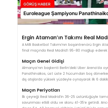
Ergin Ataman’ın Takımı Real Madr
A Milli Basketbol Takımı’nın başantrenörü Ergin At
final maçında Real Madrid’i 95-80 mağlup ederek 
Maçın Genel Gidişi
Almanya’nın başkenti Berlin’deki Uber Arena’da oyna
Panathinaikos, üst üste 2 hücumdan boş dönerken, R
dış atışlarda yüksek yüzdeyle oynayarak ilk 6 dakik
Maçın Periyotları
İlk çeyreği Real Madrid’in 36-25 üstünlüğüyle ta
savunması etkili oldu ve skoru 41-35’e getirdi. A