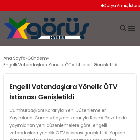
Derya Arms, İstanbul 
EĞITIM
Ana Sayfa
Gündem
Engelli Vatandaşlara Yönelik ÖTV İstisnası Genişletildi
EKONOMI
Engelli Vatandaşlara Yönelik ÖTV
GÜNDEM
İstisnası Genişletildi
MAGAZIN
Cumhurbaşkanı Kararıyla Yeni Düzenlemeler
Yayımlandı Cumhurbaşkanı kararıyla Resmi Gazete’de
SAĞLIK
yayımlanan yeni düzenlemelere göre, engelli
vatandaşlara yönelik ÖTV istisnası genişletildi. Yapılan
SPOR