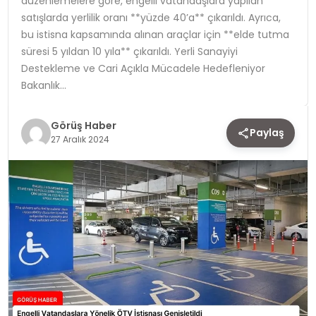
düzenlemelere göre, engelli vatandaşlara yapılan
satışlarda yerlilik oranı **yüzde 40’a** çıkarıldı. Ayrıca,
TEKNOLOJI
bu istisna kapsamında alınan araçlar için **elde tutma
süresi 5 yıldan 10 yıla** çıkarıldı. Yerli Sanayiyi
YAŞAM
Destekleme ve Cari Açıkla Mücadele Hedefleniyor
Bakanlık…
Görüş Haber
Paylaş
27 Aralık 2024