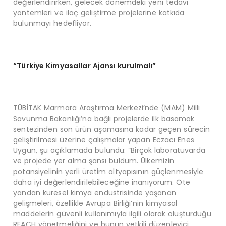
değerlendirirken, gelecek dönemdeki yeni tedavi
yöntemleri ve ilaç geliştirme projelerine katkıda
bulunmayı hedefliyor.
“Türkiye Kimyasallar Ajansı kurulmalı”
TÜBİTAK Marmara Araştırma Merkezi’nde (MAM) Milli
Savunma Bakanlığı’na bağlı projelerde ilk basamak
sentezinden son ürün aşamasına kadar geçen sürecin
geliştirilmesi üzerine çalışmalar yapan Eczacı Enes
Uygun, şu açıklamada bulundu: “Birçok laboratuvarda
ve projede yer alma şansı buldum. Ülkemizin
potansiyelinin yerli üretim altyapısının güçlenmesiyle
daha iyi değerlendirilebileceğine inanıyorum. Öte
yandan küresel kimya endüstrisinde yaşanan
gelişmeleri, özellikle Avrupa Birliği’nin kimyasal
maddelerin güvenli kullanımıyla ilgili olarak oluşturduğu
REACH yönetmeliğini ve bunun yetkili düzenleyici