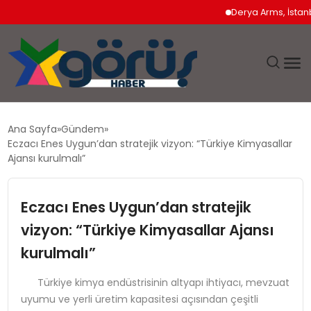
Derya Arms, İstanbul Pr
EĞITIM
Ana Sayfa
Gündem
Eczacı Enes Uygun’dan stratejik vizyon: “Türkiye Kimyasallar
EKONOMI
Ajansı kurulmalı”
GÜNDEM
Eczacı Enes Uygun’dan stratejik
vizyon: “Türkiye Kimyasallar Ajansı
MAGAZIN
kurulmalı”
SAĞLIK
Türkiye kimya endüstrisinin altyapı ihtiyacı, mevzuat
uyumu ve yerli üretim kapasitesi açısından çeşitli
SPOR