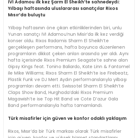
IVI Adamou
ilk kez Ş
arm El Sheikh
’
te sahnedeydi:
Yı
lba
şı haftasında uluslararası sanatçı
lar Rixos
M
ısır
’
da
buluştu
Yılbaşı haftasının öne çıkan etkinliklerinden biri, unlu
Yunan sanatçı IVI Adamou’nun Misir’da ilk kez verdiği
konser oldu. Rixos Radamis Sharm El Sheikh’te
gerçekleşen performans, hafta boyunca düzenlenen
programların dikkat çeken anları arasında yer aldı. Aynı
hafta içerisinde Rixos Premium Seagate’te sahne alan
Gipsy Kings feat. Tonino Baliardo, Kate Linn & Fantomel
ile Mike Williams; Rixos Sharm El Sheikh’te ise Firebeatz,
Plastik Funk ve DJ Mert Aydın performanslarıyla yılbaşı
programları devam etti. Swissotel Sharm El Sheikh’te
Claps Show Band, Hurghada’daki Rixos Premium
Magawish’te ise Top Hit Band ve Cote D’azur Gala
Band performanslarıyla hafta tamamlandı.
Türk misafirler için güven ve konfor odaklı yaklaşım
Rixos, Mısır’da bir Türk markası olarak Türk misafirler
için güven, konfor ve yüksek hizmet standartlarını