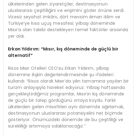
ülkelerinden gelen ziyaretçiler, destinasyonun
uluslararası çeşitliliğini ve erişimini gözler önüne serdi.
Vizesiz seyahat imkânı, dört mevsim ılıman iklim ve
Türkiye’ye kısa uçuş mesafesi; yılbaşı döneminde
Mısır’a olan talebi destekleyen temel faktörler arasında
yer aldı.
Erkan Yıldırım:
“
Mısır, kış d
ö
neminde de güçlü bir
a
lternatif
”
Rixos Mısır Otelleri CEO’su Erkan Yıldırım, yılbaşı
dönemine ilişkin değerlendirmesinde şu ifadeleri
kullandı: “Rixos olarak Mısır’da yılın tamamına yayılan bir
turizm anlayışıyla hareket ediyoruz. Yılbaşı haftasında
gerçekleştirdiğimiz programlar, Mısır’ın kış döneminde
de güçlü bir talep gördüğünü ortaya koydu. Farklı
ülkelerden gelen misafirleri aynı dönemde ağırlamak,
destinasyonun uluslararası potansiyelini net biçimde
gösteriyor. Önümüzdeki dönemde de bu çeşitliliği ve
sürekliliği artırmaya odaklanacağız.”