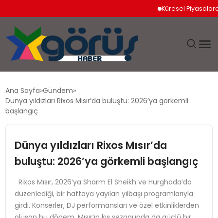
Küresel Piyasalarda Jeop
EĞITIM
Ana Sayfa
Gündem
Dünya yıldızları Rixos Mısır’da buluştu: 2026’ya görkemli
EKONOMI
başlangıç
GÜNDEM
Dünya yıldızları Rixos Mısır’da
buluştu: 2026’ya görkemli başlangıç
MAGAZIN
Rixos Mısır, 2026’ya Sharm El Sheikh ve Hurghada’da
SAĞLIK
düzenlediği, bir haftaya yayılan yılbaşı programlarıyla
girdi. Konserler, DJ performansları ve özel etkinliklerden
SPOR
oluşan bu dönem, Mısır’ın kış sezonunda da güçlü bir