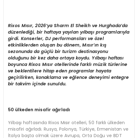
Rixos M
ısır, 2026
’
ya Sharm El Sheikh ve Hurghada
’
da
d
üzenlediği, bir haftaya yayılan yı
lba
şı programlarıyla
girdi. Konserler, DJ performansları
ve
ö
zel
etkinliklerden oluşan bu d
ö
nem, Mısır’ın kış
sezonunda da güçlü bir turizm destinasyonu
olduğunu bir kez daha ortaya koydu. Yı
lba
şı haftası
boyunca Rixos Mısır otellerinde farklı müzik türlerine
ve beklentilere hitap eden programlar hayata
geçirilirken, konaklama ve eğlence deneyimi entegre
bir takvim içinde sunuldu.
50 ülkeden misafir ağırladı
Yılbaşı haftasında Rixos Mısır otelleri, 50 farklı ülkeden
misafiri ağırladı. Rusya, Polonya, Türkiye, Ermenistan ve
İtalya başta olmak üzere Avrupa, Orta Doğu ve BDT