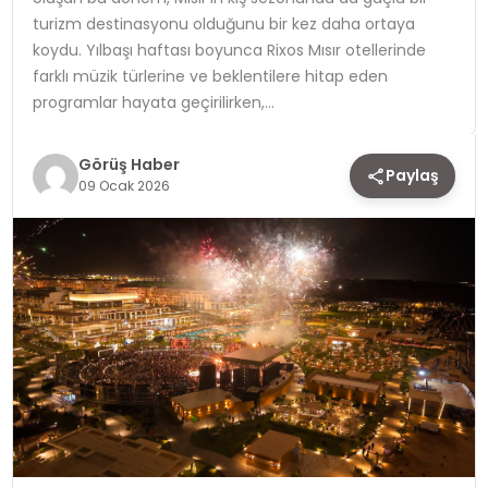
turizm destinasyonu olduğunu bir kez daha ortaya
TEKNOLOJI
koydu. Yılbaşı haftası boyunca Rixos Mısır otellerinde
farklı müzik türlerine ve beklentilere hitap eden
YAŞAM
programlar hayata geçirilirken,…
Görüş Haber
Paylaş
09 Ocak 2026